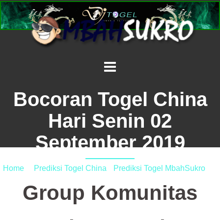
Bocoran Togel China
Hari Senin 02
September 2019
Home
/
Prediksi Togel China
•
Prediksi Togel MbahSukro
/
Bocoran Togel China Hari Senin 02 September 2019
Group Komunitas