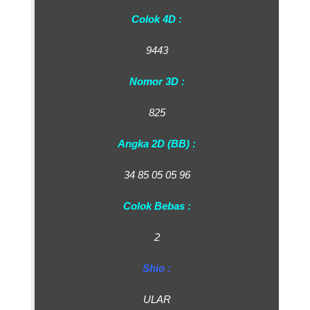
Colok 4D :
9443
Nomor 3D :
825
Angka 2D (BB) :
34 85 05 05 96
Colok Bebas :
2
Shio :
ULAR