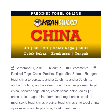
September 1, 2019
admin
0 comments
Prediksi Togel China
Prediksi Togel MbahSukro
agen
togel china terpercaya
angka 2d china
angka 3d china
angka 4d china
angka keluar togel china
angka main togel
china
bocoran togel china
colok bebas china
colok jitu
china
colok naga china
kombinasi togel china
prediksi
mbahsukro togel china
prediksi togel china
shio togel china
syair mbahsukro togel china
togel china hari ini