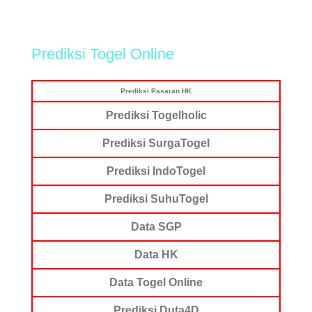
Prediksi Togel Online
Prediksi Pasaran HK
Prediksi Togelholic
Prediksi SurgaTogel
Prediksi IndoTogel
Prediksi SuhuTogel
Data SGP
Data HK
Data Togel Online
Prediksi Duta4D