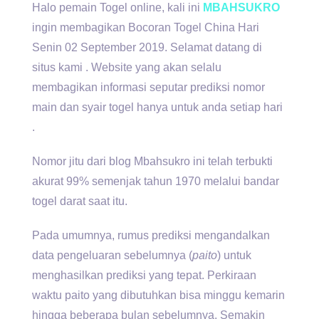
Halo pemain Togel online, kali ini
MBAHSUKRO
ingin membagikan Bocoran Togel China Hari
Senin 02 September 2019. Selamat datang di
situs kami . Website yang akan selalu
membagikan informasi seputar prediksi nomor
main dan syair togel hanya untuk anda setiap hari
.
Nomor jitu dari blog Mbahsukro ini telah terbukti
akurat 99% semenjak tahun 1970 melalui bandar
togel darat saat itu.
Pada umumnya, rumus prediksi mengandalkan
data pengeluaran sebelumnya (
paito
) untuk
menghasilkan prediksi yang tepat. Perkiraan
waktu paito yang dibutuhkan bisa minggu kemarin
hingga beberapa bulan sebelumnya. Semakin