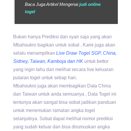
Baca Juga Artikel Mengenai
judi online
togel
Bukan hanya Prediksi dan syair saja yang akan
Mbahsukro bagikan untuk sobat , Kami juga akan
selalu menampilkan
Live Draw Togel SGP, China,
Sidney, Taiwan, Kamboja dan HK
untuk bettor
yang ingin tahu dan melihat secara live keluaran
putaran togel untuk setiap hari.
Mbahsukro juga akan membagikan Data China
dan Taiwan untuk anda semuanya , Data Togel ini
tentunya akan sangat bisa sobat jadikan panduan
untuk menemukan ramalan angka togel
selanjutnya. Sobat dapat melihat nomor prediksi
yang sudah keluar dan bisa dirumuskan angka