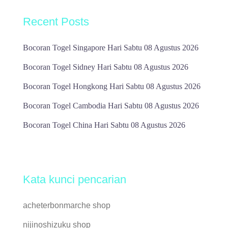
Recent Posts
Bocoran Togel Singapore Hari Sabtu 08 Agustus 2026
Bocoran Togel Sidney Hari Sabtu 08 Agustus 2026
Bocoran Togel Hongkong Hari Sabtu 08 Agustus 2026
Bocoran Togel Cambodia Hari Sabtu 08 Agustus 2026
Bocoran Togel China Hari Sabtu 08 Agustus 2026
Kata kunci pencarian
acheterbonmarche shop
nijinoshizuku shop