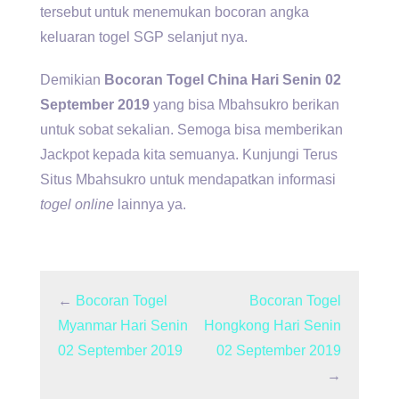
tersebut untuk menemukan bocoran angka
keluaran togel SGP selanjut nya.
Demikian
Bocoran Togel China Hari Senin 02
September 2019
yang bisa Mbahsukro berikan
untuk sobat sekalian. Semoga bisa memberikan
Jackpot kepada kita semuanya. Kunjungi Terus
Situs Mbahsukro untuk mendapatkan informasi
togel online
lainnya ya.
←
Bocoran Togel
Bocoran Togel
Myanmar Hari Senin
Hongkong Hari Senin
02 September 2019
02 September 2019
→