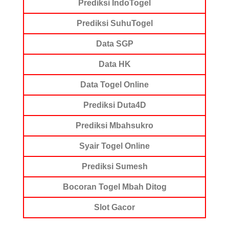
Prediksi IndoTogel
Prediksi SuhuTogel
Data SGP
Data HK
Data Togel Online
Prediksi Duta4D
Prediksi Mbahsukro
Syair Togel Online
Prediksi Sumesh
Bocoran Togel Mbah Ditog
Slot Gacor