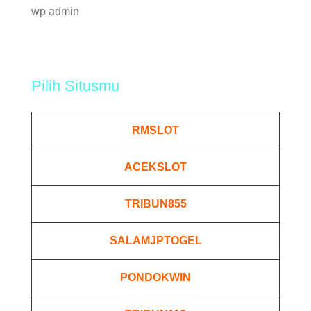
wp admin
Pilih Situsmu
RMSLOT
ACEKSLOT
TRIBUN855
SALAMJPTOGEL
PONDOKWIN