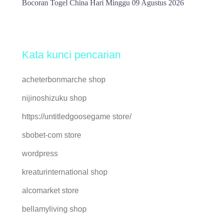
Bocoran Togel China Hari Minggu 09 Agustus 2026
Kata kunci pencarian
acheterbonmarche shop
nijinoshizuku shop
https://untitledgoosegame store/
sbobet-com store
wordpress
kreaturinternational shop
alcomarket store
bellamyliving shop