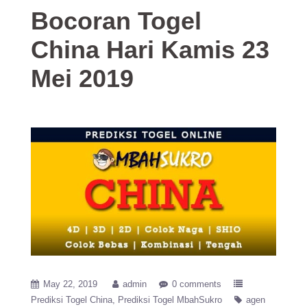
Bocoran Togel
China Hari Kamis 23
Mei 2019
May 22, 2019
admin
0 comments
Prediksi Togel China
Prediksi Togel MbahSukro
agen