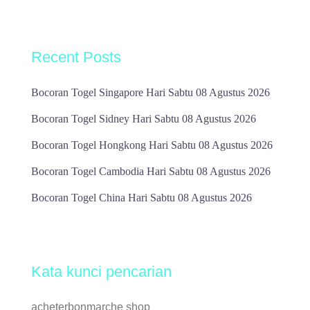
Recent Posts
Bocoran Togel Singapore Hari Sabtu 08 Agustus 2026
Bocoran Togel Sidney Hari Sabtu 08 Agustus 2026
Bocoran Togel Hongkong Hari Sabtu 08 Agustus 2026
Bocoran Togel Cambodia Hari Sabtu 08 Agustus 2026
Bocoran Togel China Hari Sabtu 08 Agustus 2026
Kata kunci pencarian
acheterbonmarche shop