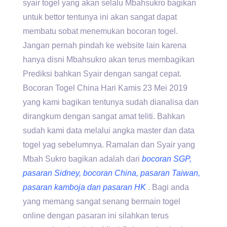
syair togel yang akan selalu Mbahsukro bagikan
untuk bettor tentunya ini akan sangat dapat
membatu sobat menemukan bocoran togel.
Jangan pernah pindah ke website lain karena
hanya disni Mbahsukro akan terus membagikan
Prediksi bahkan Syair dengan sangat cepat.
Bocoran Togel China Hari Kamis 23 Mei 2019
yang kami bagikan tentunya sudah dianalisa dan
dirangkum dengan sangat amat teliti. Bahkan
sudah kami data melalui angka master dan data
togel yag sebelumnya. Ramalan dan Syair yang
Mbah Sukro bagikan adalah dari
bocoran SGP,
pasaran Sidney, bocoran China, pasaran Taiwan,
pasaran kamboja dan pasaran HK
. Bagi anda
yang memang sangat senang bermain togel
online dengan pasaran ini silahkan terus