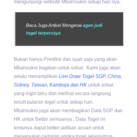
mengunjungi website MbahSukro setiap hari nya.
Baca Juga Artikel Mengenai
agen judi
togel terpercaya
Bukan hanya Prediksi dan syair saja yang akan
Mbahsukro bagikan untuk sobat , Kami juga akan
selalu menampilkan
Live Draw Togel SGP, China,
Sidney, Taiwan, Kamboja dan HK
untuk sobat
yang ingin tahu dan melihat secara langsung
result putaran togel untuk setiap hari.
Mbahsukro juga akan membagikan Data SGP dan
HK untuk Bettor semuanya , Data Togel ini
tentunya dapat bettor jadikan acuan untuk
menemukan ramalan angka togel selanjutnya.