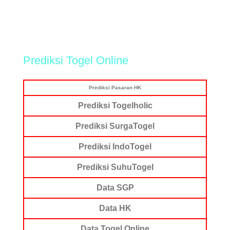
Prediksi Togel Online
Prediksi Pasaran HK
Prediksi Togelholic
Prediksi SurgaTogel
Prediksi IndoTogel
Prediksi SuhuTogel
Data SGP
Data HK
Data Togel Online