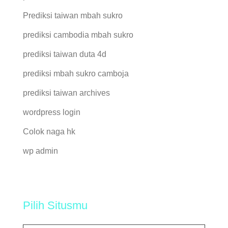
Prediksi taiwan mbah sukro
prediksi cambodia mbah sukro
prediksi taiwan duta 4d
prediksi mbah sukro camboja
prediksi taiwan archives
wordpress login
Colok naga hk
wp admin
Pilih Situsmu