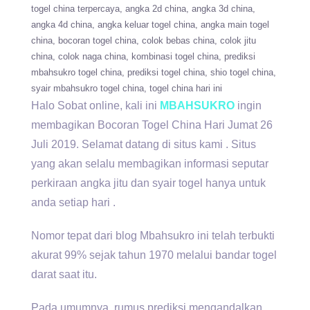
togel china terpercaya
angka 2d china
angka 3d china
angka 4d china
angka keluar togel china
angka main togel
china
bocoran togel china
colok bebas china
colok jitu
china
colok naga china
kombinasi togel china
prediksi
mbahsukro togel china
prediksi togel china
shio togel china
syair mbahsukro togel china
togel china hari ini
Halo Sobat online, kali ini
MBAHSUKRO
ingin
membagikan Bocoran Togel China Hari Jumat 26
Juli 2019. Selamat datang di situs kami . Situs
yang akan selalu membagikan informasi seputar
perkiraan angka jitu dan syair togel hanya untuk
anda setiap hari .
Nomor tepat dari blog Mbahsukro ini telah terbukti
akurat 99% sejak tahun 1970 melalui bandar togel
darat saat itu.
Pada umumnya, rumus prediksi mengandalkan