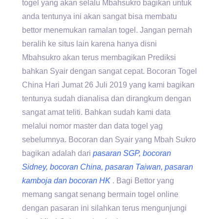
togel yang akan selalu Mbahsukro bagikan untuk
anda tentunya ini akan sangat bisa membatu
bettor menemukan ramalan togel. Jangan pernah
beralih ke situs lain karena hanya disni
Mbahsukro akan terus membagikan Prediksi
bahkan Syair dengan sangat cepat. Bocoran Togel
China Hari Jumat 26 Juli 2019 yang kami bagikan
tentunya sudah dianalisa dan dirangkum dengan
sangat amat teliti. Bahkan sudah kami data
melalui nomor master dan data togel yag
sebelumnya. Bocoran dan Syair yang Mbah Sukro
bagikan adalah dari
pasaran SGP, bocoran
Sidney, bocoran China, pasaran Taiwan, pasaran
kamboja dan bocoran HK
. Bagi Bettor yang
memang sangat senang bermain togel online
dengan pasaran ini silahkan terus mengunjungi