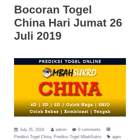
Bocoran Togel
China Hari Jumat 26
Juli 2019
July 25, 2019
admin
0 comments
Prediksi Togel China
Prediksi Togel MbahSukro
agen