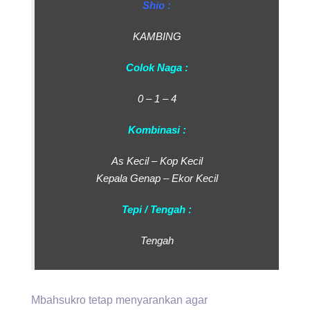
Shio :
KAMBING
Colok Naga :
0 – 1 – 4
Kombinasi :
As Kecil – Kop Kecil
Kepala Genap – Ekor Kecil
Tepi / Tengah :
Tengah
Mbahsukro tetap menyarankan agar