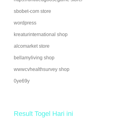
sbobet-com store
wordpress
kreaturinternational shop
alcomarket store
bellamyliving shop
wwwcvhealthsurvey shop
0ye69y
Result Togel Hari ini