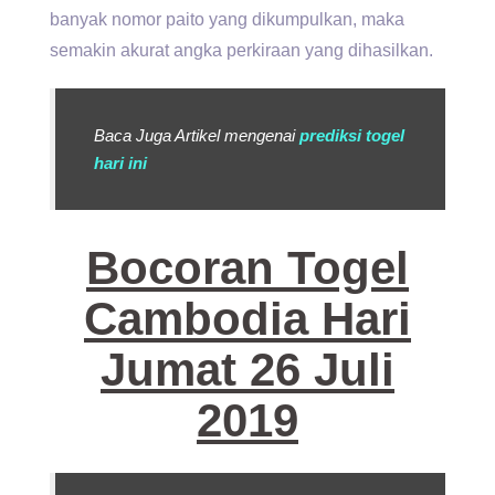
banyak nomor paito yang dikumpulkan, maka
semakin akurat angka perkiraan yang dihasilkan.
Baca Juga Artikel mengenai
prediksi togel
hari ini
Bocoran Togel
Cambodia Hari
Jumat 26 Juli
2019