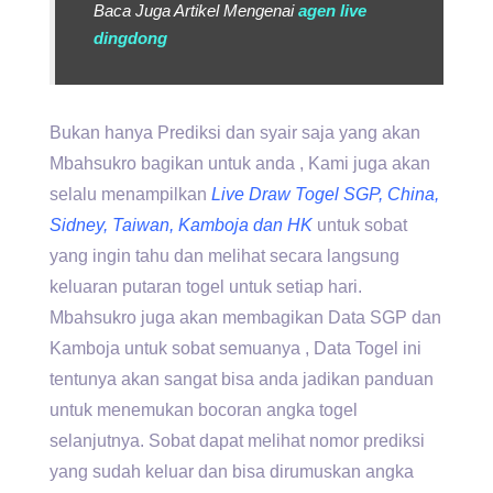
Baca Juga Artikel Mengenai
agen live
dingdong
Bukan hanya Prediksi dan syair saja yang akan
Mbahsukro bagikan untuk anda , Kami juga akan
selalu menampilkan
Live Draw Togel SGP, China,
Sidney, Taiwan, Kamboja dan HK
untuk sobat
yang ingin tahu dan melihat secara langsung
keluaran putaran togel untuk setiap hari.
Mbahsukro juga akan membagikan Data SGP dan
Kamboja untuk sobat semuanya , Data Togel ini
tentunya akan sangat bisa anda jadikan panduan
untuk menemukan bocoran angka togel
selanjutnya. Sobat dapat melihat nomor prediksi
yang sudah keluar dan bisa dirumuskan angka