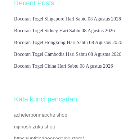
Recent Posts
Bocoran Togel Singapore Hari Sabtu 08 Agustus 2026
Bocoran Togel Sidney Hari Sabtu 08 Agustus 2026
Bocoran Togel Hongkong Hari Sabtu 08 Agustus 2026
Bocoran Togel Cambodia Hari Sabtu 08 Agustus 2026
Bocoran Togel China Hari Sabtu 08 Agustus 2026
Kata kunci pencarian
acheterbonmarche shop
nijinoshizuku shop
https://untitledgoosegame store/