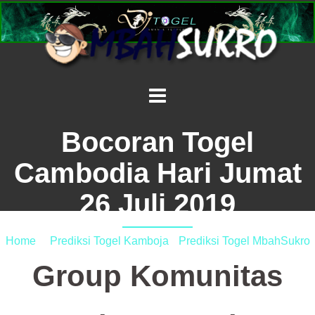
Bocoran Togel
Cambodia Hari Jumat
26 Juli 2019
Home
/
Prediksi Togel Kamboja
•
Prediksi Togel MbahSukro
/ Bocoran Togel Cambodia Hari Jumat 26 Juli 2019
Group Komunitas