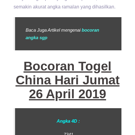
semakin akurat angka ramalan yang dihasilkan.
Baca Juga Artikel mengenai
bocoran
angka sgp
Bocoran Togel
China Hari Jumat
26 April 2019
Angka 4D :
7341