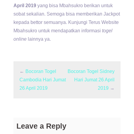
April 2019
yang bisa Mbahsukro berikan untuk
sobat sekalian. Semoga bisa memberikan Jackpot
kepada bettor semuanya. Kunjungi Terus Website
Mbahsukro untuk mendapatkan informasi
togel
online
lainnya ya.
←
Bocoran Togel
Bocoran Togel Sidney
Cambodia Hari Jumat
Hari Jumat 26 April
26 April 2019
2019
→
Leave a Reply