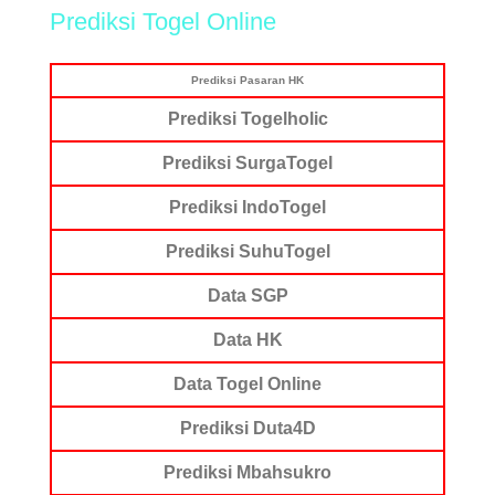
Prediksi Togel Online
Prediksi Pasaran HK
Prediksi Togelholic
Prediksi SurgaTogel
Prediksi IndoTogel
Prediksi SuhuTogel
Data SGP
Data HK
Data Togel Online
Prediksi Duta4D
Prediksi Mbahsukro