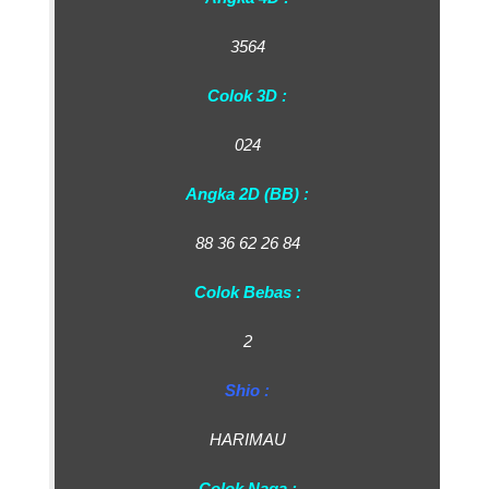
3564
Colok 3D :
024
Angka 2D (BB) :
88 36 62 26 84
Colok Bebas :
2
Shio :
HARIMAU
Colok Naga :