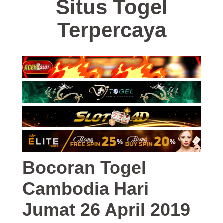
Situs Togel
Terpercaya
Bocoran Togel
Cambodia Hari
Jumat 26 April 2019