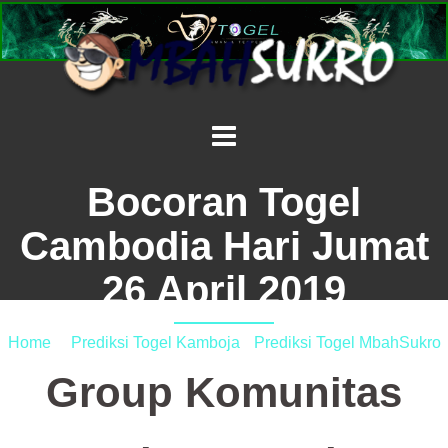
Bocoran Togel
Cambodia Hari Jumat
26 April 2019
Home
/
Prediksi Togel Kamboja
•
Prediksi Togel MbahSukro
/ Bocoran Togel Cambodia Hari Jumat 26 April 2019
Group Komunitas