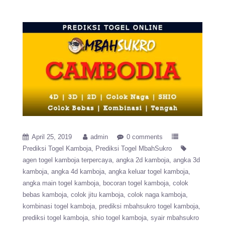
April 25, 2019
admin
0 comments
Prediksi Togel Kamboja
Prediksi Togel MbahSukro
agen togel kamboja terpercaya
angka 2d kamboja
angka 3d
kamboja
angka 4d kamboja
angka keluar togel kamboja
angka main togel kamboja
bocoran togel kamboja
colok
bebas kamboja
colok jitu kamboja
colok naga kamboja
kombinasi togel kamboja
prediksi mbahsukro togel kamboja
prediksi togel kamboja
shio togel kamboja
syair mbahsukro