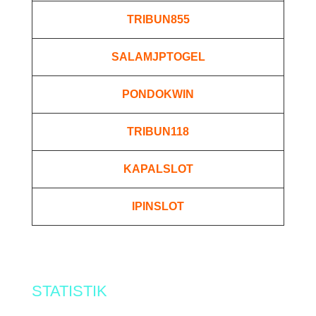
TRIBUN855
SALAMJPTOGEL
PONDOKWIN
TRIBUN118
KAPALSLOT
IPINSLOT
STATISTIK