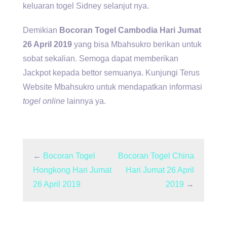
keluaran togel Sidney selanjut nya.
Demikian
Bocoran Togel Cambodia Hari Jumat
26 April 2019
yang bisa Mbahsukro berikan untuk
sobat sekalian. Semoga dapat memberikan
Jackpot kepada bettor semuanya. Kunjungi Terus
Website Mbahsukro untuk mendapatkan informasi
togel online
lainnya ya.
←
Bocoran Togel
Bocoran Togel China
Hongkong Hari Jumat
Hari Jumat 26 April
26 April 2019
2019
→