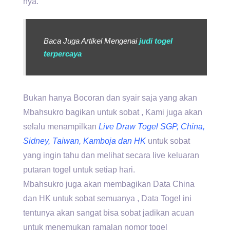
nya.
Baca Juga Artikel Mengenai
judi togel
terpercaya
Bukan hanya Bocoran dan syair saja yang akan
Mbahsukro bagikan untuk sobat , Kami juga akan
selalu menampilkan
Live Draw Togel SGP, China,
Sidney, Taiwan, Kamboja dan HK
untuk sobat
yang ingin tahu dan melihat secara live keluaran
putaran togel untuk setiap hari.
Mbahsukro juga akan membagikan Data China
dan HK untuk sobat semuanya , Data Togel ini
tentunya akan sangat bisa sobat jadikan acuan
untuk menemukan ramalan nomor togel