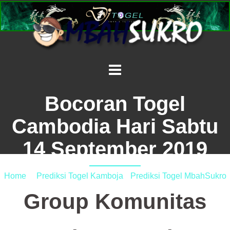
Bocoran Togel
Cambodia Hari Sabtu
14 September 2019
Home
/
Prediksi Togel Kamboja
•
Prediksi Togel MbahSukro
/ Bocoran Togel Cambodia Hari Sabtu 14 September 2019
Group Komunitas