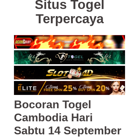
Situs Togel
Terpercaya
Bocoran Togel
Cambodia Hari
Sabtu 14 September