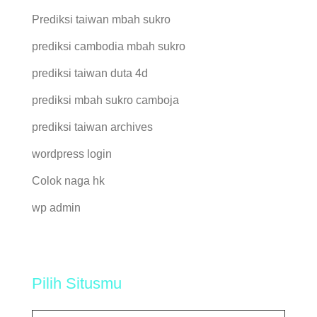
Prediksi taiwan mbah sukro
prediksi cambodia mbah sukro
prediksi taiwan duta 4d
prediksi mbah sukro camboja
prediksi taiwan archives
wordpress login
Colok naga hk
wp admin
Pilih Situsmu