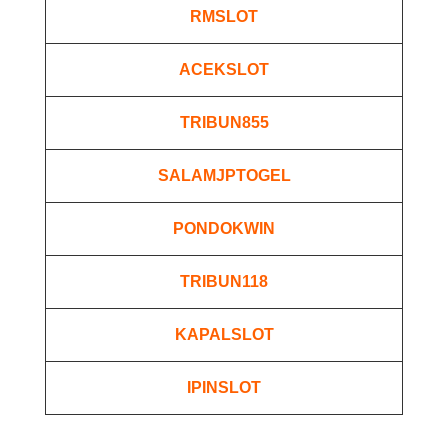
RMSLOT
ACEKSLOT
TRIBUN855
SALAMJPTOGEL
PONDOKWIN
TRIBUN118
KAPALSLOT
IPINSLOT