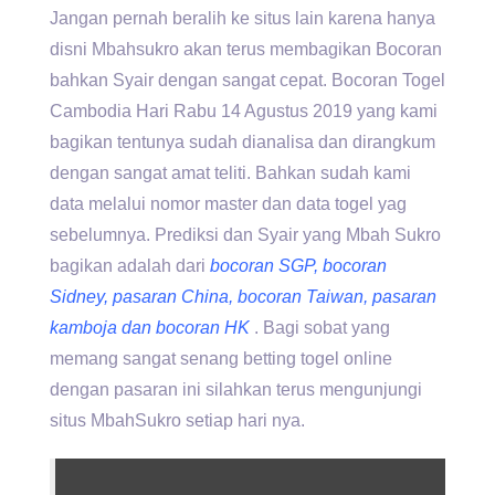
Jangan pernah beralih ke situs lain karena hanya
disni Mbahsukro akan terus membagikan Bocoran
bahkan Syair dengan sangat cepat. Bocoran Togel
Cambodia Hari Rabu 14 Agustus 2019 yang kami
bagikan tentunya sudah dianalisa dan dirangkum
dengan sangat amat teliti. Bahkan sudah kami
data melalui nomor master dan data togel yag
sebelumnya. Prediksi dan Syair yang Mbah Sukro
bagikan adalah dari
bocoran SGP, bocoran
Sidney, pasaran China, bocoran Taiwan, pasaran
kamboja dan bocoran HK
. Bagi sobat yang
memang sangat senang betting togel online
dengan pasaran ini silahkan terus mengunjungi
situs MbahSukro setiap hari nya.