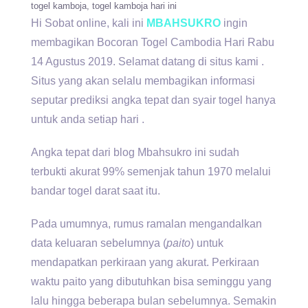
togel kamboja
togel kamboja hari ini
Hi Sobat online, kali ini
MBAHSUKRO
ingin
membagikan Bocoran Togel Cambodia Hari Rabu
14 Agustus 2019. Selamat datang di situs kami .
Situs yang akan selalu membagikan informasi
seputar prediksi angka tepat dan syair togel hanya
untuk anda setiap hari .
Angka tepat dari blog Mbahsukro ini sudah
terbukti akurat 99% semenjak tahun 1970 melalui
bandar togel darat saat itu.
Pada umumnya, rumus ramalan mengandalkan
data keluaran sebelumnya (
paito
) untuk
mendapatkan perkiraan yang akurat. Perkiraan
waktu paito yang dibutuhkan bisa seminggu yang
lalu hingga beberapa bulan sebelumnya. Semakin