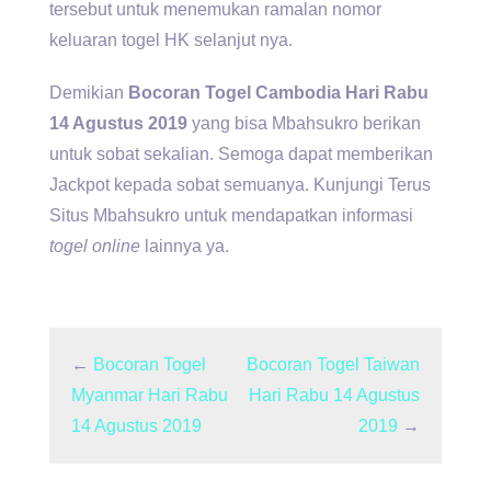
tersebut untuk menemukan ramalan nomor
keluaran togel HK selanjut nya.
Demikian
Bocoran Togel Cambodia Hari Rabu
14 Agustus 2019
yang bisa Mbahsukro berikan
untuk sobat sekalian. Semoga dapat memberikan
Jackpot kepada sobat semuanya. Kunjungi Terus
Situs Mbahsukro untuk mendapatkan informasi
togel online
lainnya ya.
←
Bocoran Togel
Bocoran Togel Taiwan
Myanmar Hari Rabu
Hari Rabu 14 Agustus
14 Agustus 2019
2019
→