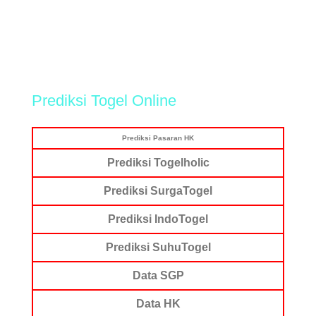
Prediksi Togel Online
Prediksi Pasaran HK
Prediksi Togelholic
Prediksi SurgaTogel
Prediksi IndoTogel
Prediksi SuhuTogel
Data SGP
Data HK