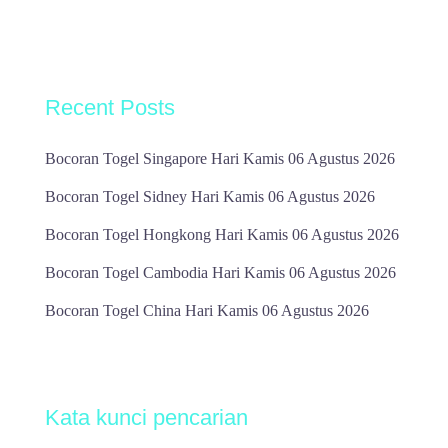
Recent Posts
Bocoran Togel Singapore Hari Kamis 06 Agustus 2026
Bocoran Togel Sidney Hari Kamis 06 Agustus 2026
Bocoran Togel Hongkong Hari Kamis 06 Agustus 2026
Bocoran Togel Cambodia Hari Kamis 06 Agustus 2026
Bocoran Togel China Hari Kamis 06 Agustus 2026
Kata kunci pencarian