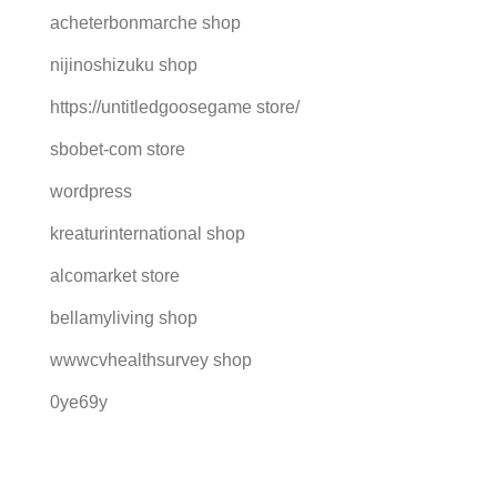
acheterbonmarche shop
nijinoshizuku shop
https://untitledgoosegame store/
sbobet-com store
wordpress
kreaturinternational shop
alcomarket store
bellamyliving shop
wwwcvhealthsurvey shop
0ye69y