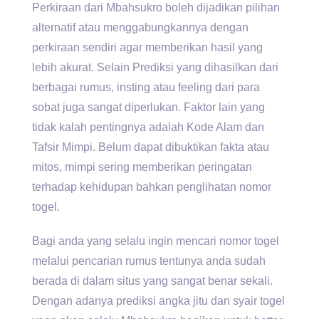
Perkiraan dari Mbahsukro boleh dijadikan pilihan
alternatif atau menggabungkannya dengan
perkiraan sendiri agar memberikan hasil yang
lebih akurat. Selain Prediksi yang dihasilkan dari
berbagai rumus, insting atau feeling dari para
sobat juga sangat diperlukan. Faktor lain yang
tidak kalah pentingnya adalah Kode Alam dan
Tafsir Mimpi. Belum dapat dibuktikan fakta atau
mitos, mimpi sering memberikan peringatan
terhadap kehidupan bahkan penglihatan nomor
togel.
Bagi anda yang selalu ingin mencari nomor togel
melalui pencarian rumus tentunya anda sudah
berada di dalam situs yang sangat benar sekali.
Dengan adanya prediksi angka jitu dan syair togel