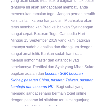
yang akan selalu Mbahsukro bagikan untuk bettor
tentunya ini akan sangat dapat membatu anda
menemukan ramalan togel. Jangan pernah beralih
ke situs lain karena hanya disni Mbahsukro akan
terus membagikan Prediksi bahkan Syair dengan
sangat cepat. Bocoran Togel Cambodia Hari
Minggu 15 September 2019 yang kami bagikan
tentunya sudah dianalisa dan dirangkum dengan
sangat amat teliti. Bahkan sudah kami data
melalui nomor master dan data togel yag
sebelumnya. Prediksi dan Syair yang Mbah Sukro
bagikan adalah dari
bocoran SGP, bocoran
Sidney, pasaran China, pasaran Taiwan, pasaran
kamboja dan bocoran HK
. Bagi sobat yang
memang sangat senang bermain togel online
dengan pasaran ini silahkan terus mengunjungi