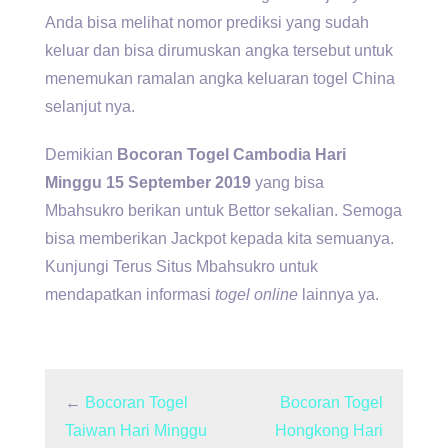
Anda bisa melihat nomor prediksi yang sudah
keluar dan bisa dirumuskan angka tersebut untuk
menemukan ramalan angka keluaran togel China
selanjut nya.
Demikian
Bocoran Togel Cambodia Hari
Minggu 15 September 2019
yang bisa
Mbahsukro berikan untuk Bettor sekalian. Semoga
bisa memberikan Jackpot kepada kita semuanya.
Kunjungi Terus Situs Mbahsukro untuk
mendapatkan informasi
togel online
lainnya ya.
←
Bocoran Togel
Bocoran Togel
Taiwan Hari Minggu
Hongkong Hari