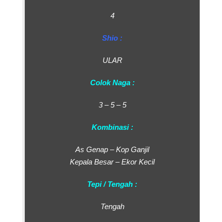
4
Shio :
ULAR
Colok Naga :
3 – 5 – 5
Kombinasi :
As Genap – Kop Ganjil
Kepala Besar – Ekor Kecil
Tepi / Tengah :
Tengah