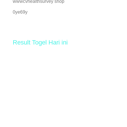
wwwcvhealthsurvey shop
0ye69y
Result Togel Hari ini