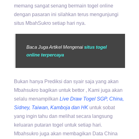
memang sangat senang bermain togel online
dengan pasaran ini silahkan terus mengunjungi
situs MbahSukro setiap hari nya.
Baca Juga Artikel Mengenai
situs togel
online terpercaya
Bukan hanya Prediksi dan syair saja yang akan
Mbahsukro bagikan untuk bettor , Kami juga akan
selalu menampilkan
Live Draw Togel SGP, China,
Sidney, Taiwan, Kamboja dan HK
untuk sobat
yang ingin tahu dan melihat secara langsung
keluaran putaran togel untuk setiap hari.
Mbahsukro juga akan membagikan Data China