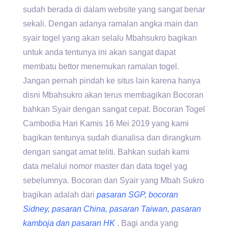
sudah berada di dalam website yang sangat benar
sekali. Dengan adanya ramalan angka main dan
syair togel yang akan selalu Mbahsukro bagikan
untuk anda tentunya ini akan sangat dapat
membatu bettor menemukan ramalan togel.
Jangan pernah pindah ke situs lain karena hanya
disni Mbahsukro akan terus membagikan Bocoran
bahkan Syair dengan sangat cepat. Bocoran Togel
Cambodia Hari Kamis 16 Mei 2019 yang kami
bagikan tentunya sudah dianalisa dan dirangkum
dengan sangat amat teliti. Bahkan sudah kami
data melalui nomor master dan data togel yag
sebelumnya. Bocoran dan Syair yang Mbah Sukro
bagikan adalah dari
pasaran SGP, bocoran
Sidney, pasaran China, pasaran Taiwan, pasaran
kamboja dan pasaran HK
. Bagi anda yang