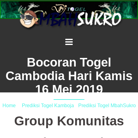
Bocoran Togel
Cambodia Hari Kamis
16 Mei 2019
Home
/
Prediksi Togel Kamboja
•
Prediksi Togel MbahSukro
/ Bocoran Togel Cambodia Hari Kamis 16 Mei 2019
Group Komunitas