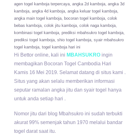
agen togel kamboja terpercaya
angka 2d kamboja
angka 3d
kamboja
angka 4d kamboja
angka keluar togel kamboja
angka main togel kamboja
bocoran togel kamboja
colok
bebas kamboja
colok jitu kamboja
colok naga kamboja
kombinasi togel kamboja
prediksi mbahsukro togel kamboja
prediksi togel kamboja
shio togel kamboja
syair mbahsukro
togel kamboja
togel kamboja hari ini
Hi Bettor online, kali ini
MBAHSUKRO
ingin
membagikan Bocoran Togel Cambodia Hari
Kamis 16 Mei 2019. Selamat datang di situs kami .
Situs yang akan selalu memberikan informasi
seputar ramalan angka jitu dan syair togel hanya
untuk anda setiap hari .
Nomor jitu dari blog Mbahsukro ini sudah terbukti
akurat 99% semenjak tahun 1970 melalui bandar
togel darat saat itu.