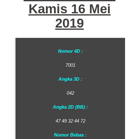
Kamis 16 Mei
2019
Nomor 4D :
7001
Angka 3D :
042
Angka 2D (BB) :
47 49 32 44 72
Nomor Bebas :