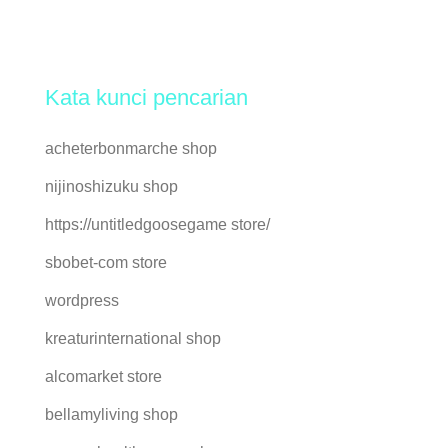
Kata kunci pencarian
acheterbonmarche shop
nijinoshizuku shop
https://untitledgoosegame store/
sbobet-com store
wordpress
kreaturinternational shop
alcomarket store
bellamyliving shop