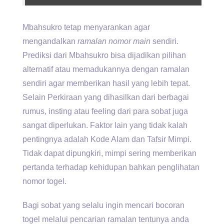
Mbahsukro tetap menyarankan agar
mengandalkan
ramalan nomor main
sendiri.
Prediksi dari Mbahsukro bisa dijadikan pilihan
alternatif atau memadukannya dengan ramalan
sendiri agar memberikan hasil yang lebih tepat.
Selain Perkiraan yang dihasilkan dari berbagai
rumus, insting atau feeling dari para sobat juga
sangat diperlukan. Faktor lain yang tidak kalah
pentingnya adalah Kode Alam dan Tafsir Mimpi.
Tidak dapat dipungkiri, mimpi sering memberikan
pertanda terhadap kehidupan bahkan penglihatan
nomor togel.
Bagi sobat yang selalu ingin mencari bocoran
togel melalui pencarian ramalan tentunya anda