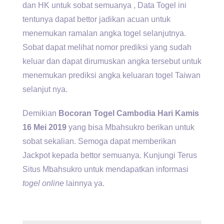
dan HK untuk sobat semuanya , Data Togel ini
tentunya dapat bettor jadikan acuan untuk
menemukan ramalan angka togel selanjutnya.
Sobat dapat melihat nomor prediksi yang sudah
keluar dan dapat dirumuskan angka tersebut untuk
menemukan prediksi angka keluaran togel Taiwan
selanjut nya.
Demikian
Bocoran Togel Cambodia Hari Kamis
16 Mei 2019
yang bisa Mbahsukro berikan untuk
sobat sekalian. Semoga dapat memberikan
Jackpot kepada bettor semuanya. Kunjungi Terus
Situs Mbahsukro untuk mendapatkan informasi
togel online
lainnya ya.