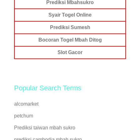
Prediksi Mbahsukro
Syair Togel Online
Prediksi Sumesh
Bocoran Togel Mbah Ditog
Slot Gacor
Popular Search Terms
alcomarket
petchum
Prediksi taiwan mbah sukro
prediksi cambodia mbah sukro