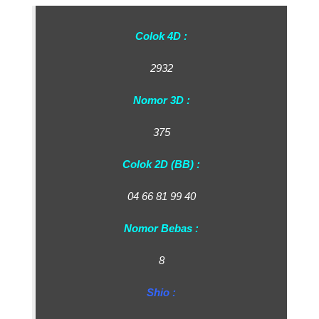
Colok 4D :
2932
Nomor 3D :
375
Colok 2D (BB) :
04 66 81 99 40
Nomor Bebas :
8
Shio :