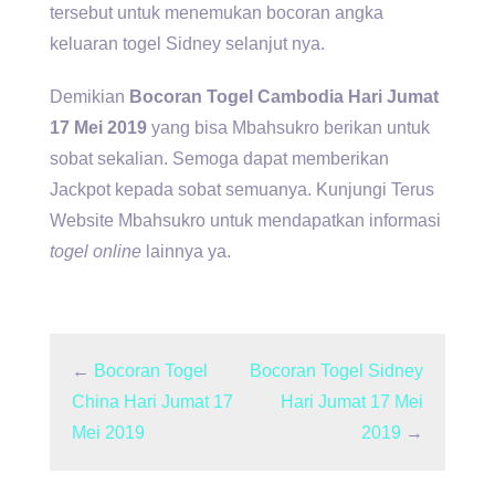
tersebut untuk menemukan bocoran angka
keluaran togel Sidney selanjut nya.
Demikian
Bocoran Togel Cambodia Hari Jumat
17 Mei 2019
yang bisa Mbahsukro berikan untuk
sobat sekalian. Semoga dapat memberikan
Jackpot kepada sobat semuanya. Kunjungi Terus
Website Mbahsukro untuk mendapatkan informasi
togel online
lainnya ya.
←
Bocoran Togel
Bocoran Togel Sidney
China Hari Jumat 17
Hari Jumat 17 Mei
Mei 2019
2019
→