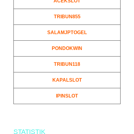
ACEKSLOT
TRIBUN855
SALAMJPTOGEL
PONDOKWIN
TRIBUN118
KAPALSLOT
IPINSLOT
STATISTIK