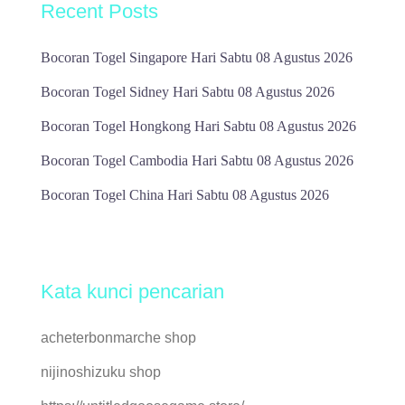
Recent Posts
Bocoran Togel Singapore Hari Sabtu 08 Agustus 2026
Bocoran Togel Sidney Hari Sabtu 08 Agustus 2026
Bocoran Togel Hongkong Hari Sabtu 08 Agustus 2026
Bocoran Togel Cambodia Hari Sabtu 08 Agustus 2026
Bocoran Togel China Hari Sabtu 08 Agustus 2026
Kata kunci pencarian
acheterbonmarche shop
nijinoshizuku shop