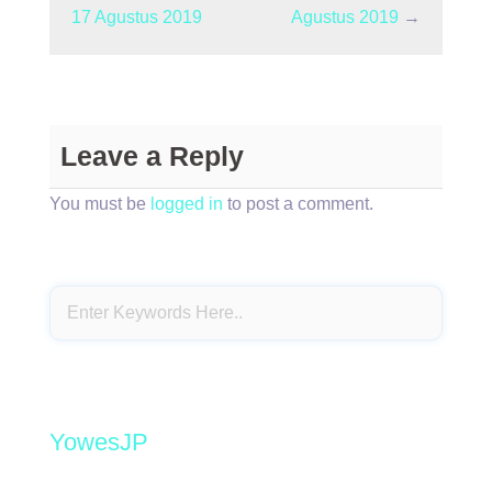
17 Agustus 2019
Agustus 2019
→
Leave a Reply
You must be
logged in
to post a comment.
YowesJP