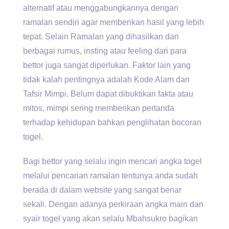
alternatif atau menggabungkannya dengan
ramalan sendiri agar memberikan hasil yang lebih
tepat. Selain Ramalan yang dihasilkan dari
berbagai rumus, insting atau feeling dari para
bettor juga sangat diperlukan. Faktor lain yang
tidak kalah pentingnya adalah Kode Alam dan
Tafsir Mimpi. Belum dapat dibuktikan fakta atau
mitos, mimpi sering memberikan pertanda
terhadap kehidupan bahkan penglihatan bocoran
togel.
Bagi bettor yang selalu ingin mencari angka togel
melalui pencarian ramalan tentunya anda sudah
berada di dalam website yang sangat benar
sekali. Dengan adanya perkiraan angka main dan
syair togel yang akan selalu Mbahsukro bagikan