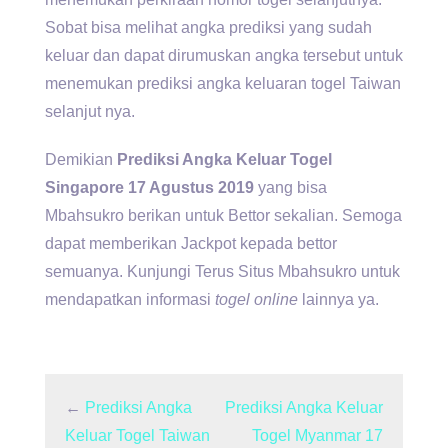
Sobat bisa melihat angka prediksi yang sudah
keluar dan dapat dirumuskan angka tersebut untuk
menemukan prediksi angka keluaran togel Taiwan
selanjut nya.
Demikian
Prediksi Angka Keluar Togel
Singapore 17 Agustus 2019
yang bisa
Mbahsukro berikan untuk Bettor sekalian. Semoga
dapat memberikan Jackpot kepada bettor
semuanya. Kunjungi Terus Situs Mbahsukro untuk
mendapatkan informasi
togel online
lainnya ya.
←
Prediksi Angka
Prediksi Angka Keluar
Keluar Togel Taiwan
Togel Myanmar 17