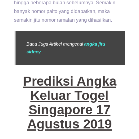
hingga beberapa bulan sebelumnya. Semakin
banyak nomor paito yang didapatkan, maka
semakin jitu nomor ramalan yang dihasilkan.
Baca Juga Artikel mengenai
angka jitu
sidney
Prediksi Angka
Keluar Togel
Singapore 17
Agustus 2019