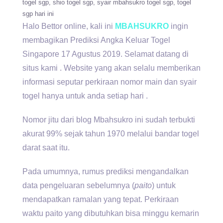
togel sgp
shio togel sgp
syair mbahsukro togel sgp
togel
sgp hari ini
Halo Bettor online, kali ini
MBAHSUKRO
ingin
membagikan Prediksi Angka Keluar Togel
Singapore 17 Agustus 2019. Selamat datang di
situs kami . Website yang akan selalu memberikan
informasi seputar perkiraan nomor main dan syair
togel hanya untuk anda setiap hari .
Nomor jitu dari blog Mbahsukro ini sudah terbukti
akurat 99% sejak tahun 1970 melalui bandar togel
darat saat itu.
Pada umumnya, rumus prediksi mengandalkan
data pengeluaran sebelumnya (
paito
) untuk
mendapatkan ramalan yang tepat. Perkiraan
waktu paito yang dibutuhkan bisa minggu kemarin