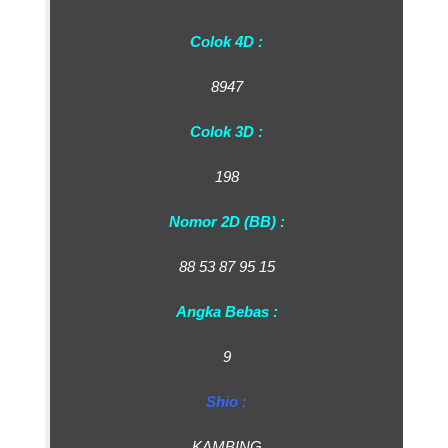
Colok 4D :
8947
Colok 3D :
198
Nomor 2D (BB) :
88 53 87 95 15
Angka Bebas :
9
Shio :
KAMBING