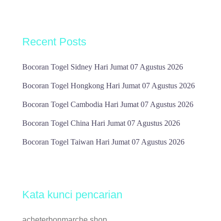
Recent Posts
Bocoran Togel Sidney Hari Jumat 07 Agustus 2026
Bocoran Togel Hongkong Hari Jumat 07 Agustus 2026
Bocoran Togel Cambodia Hari Jumat 07 Agustus 2026
Bocoran Togel China Hari Jumat 07 Agustus 2026
Bocoran Togel Taiwan Hari Jumat 07 Agustus 2026
Kata kunci pencarian
acheterbonmarche shop