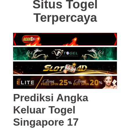
Situs Togel
Terpercaya
Prediksi Angka
Keluar Togel
Singapore 17