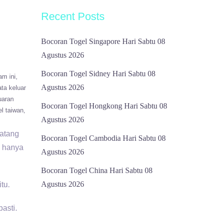
Recent Posts
Bocoran Togel Singapore Hari Sabtu 08
Agustus 2026
Bocoran Togel Sidney Hari Sabtu 08
am ini
Agustus 2026
ata keluar
uaran
Bocoran Togel Hongkong Hari Sabtu 08
el taiwan
Agustus 2026
atang
Bocoran Togel Cambodia Hari Sabtu 08
l hanya
Agustus 2026
Bocoran Togel China Hari Sabtu 08
Agustus 2026
tu.
asti.