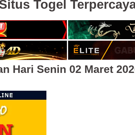
Situs Togel Terpercay
n Hari Senin 02 Maret 202