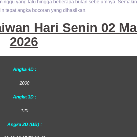
eminggu yang lalu hingga beberapa bulan sebelumnya. Semakin
n tepat angka bocoran yang dihasilkan.
iwan Hari Senin 02 Ma
2026
Angka 4D :
2000
Angka 3D :
120
Angka 2D (BB) :