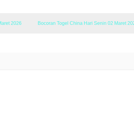
Maret 2026
Bocoran Togel China Hari Senin 02 Maret 20