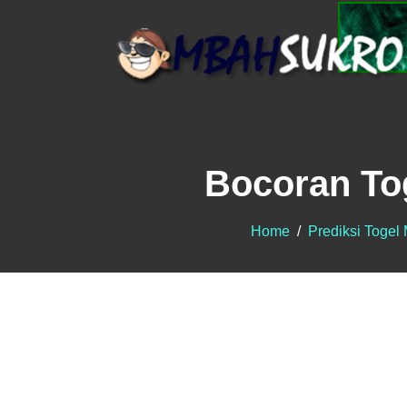
Bocoran Tog
Home
/
Prediksi Toge