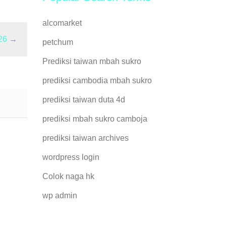
alcomarket
26
→
petchum
Prediksi taiwan mbah sukro
prediksi cambodia mbah sukro
prediksi taiwan duta 4d
prediksi mbah sukro camboja
prediksi taiwan archives
wordpress login
Colok naga hk
wp admin