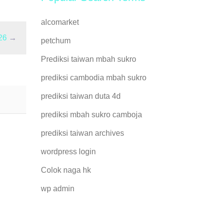
alcomarket
26
→
petchum
Prediksi taiwan mbah sukro
prediksi cambodia mbah sukro
prediksi taiwan duta 4d
prediksi mbah sukro camboja
prediksi taiwan archives
wordpress login
Colok naga hk
wp admin