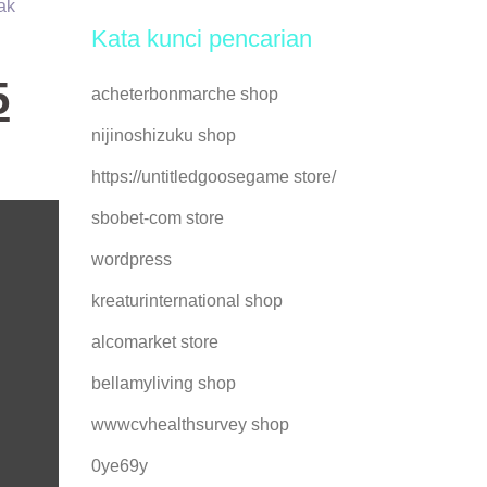
ak
Kata kunci pencarian
5
acheterbonmarche shop
nijinoshizuku shop
https://untitledgoosegame store/
sbobet-com store
wordpress
kreaturinternational shop
alcomarket store
bellamyliving shop
wwwcvhealthsurvey shop
0ye69y