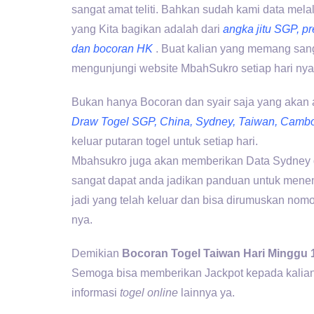
sangat amat teliti. Bahkan sudah kami data mela
yang Kita bagikan adalah dari
angka jitu SGP, pr
dan bocoran HK
. Buat kalian yang memang sang
mengunjungi website MbahSukro setiap hari nya
Bukan hanya Bocoran dan syair saja yang akan 
Draw Togel SGP, China, Sydney, Taiwan, Camb
keluar putaran togel untuk setiap hari.
Mbahsukro juga akan memberikan Data Sydney d
sangat dapat anda jadikan panduan untuk menem
jadi yang telah keluar dan bisa dirumuskan nom
nya.
Demikian
Bocoran Togel Taiwan Hari Minggu 
Semoga bisa memberikan Jackpot kepada kalia
informasi
togel online
lainnya ya.