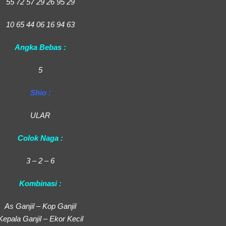
55 72 57 29 26 95 29
10 65 44 06 16 94 63
Angka Bebas :
5
Shio :
ULAR
Colok Naga :
3 – 2 – 6
Kombinasi :
As Ganjil – Kop Ganjil
Kepala Ganjil – Ekor Kecil