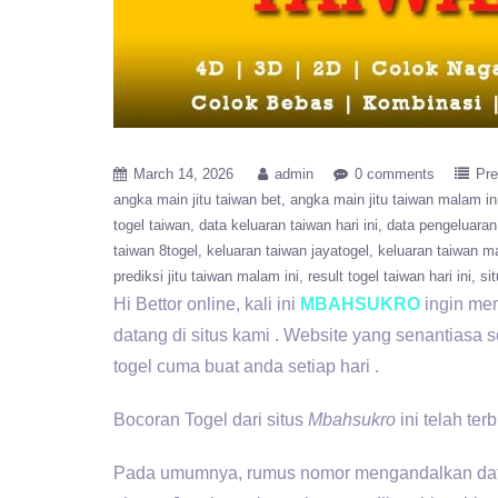
March 14, 2026
admin
0 comments
Pre
angka main jitu taiwan bet
angka main jitu taiwan malam in
togel taiwan
data keluaran taiwan hari ini
data pengeluaran
taiwan 8togel
keluaran taiwan jayatogel
keluaran taiwan ma
prediksi jitu taiwan malam ini
result togel taiwan hari ini
si
Hi Bettor online, kali ini
MBAHSUKRO
ingin mem
datang di situs kami . Website yang senantiasa
togel cuma buat anda setiap hari .
Bocoran Togel dari situs
Mbahsukro
ini telah ter
Pada umumnya, rumus nomor mengandalkan data