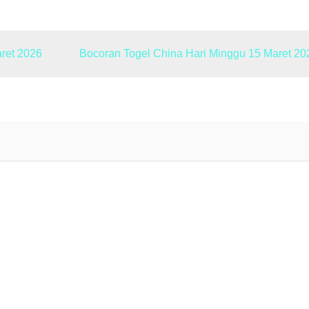
ret 2026
Bocoran Togel China Hari Minggu 15 Maret 20