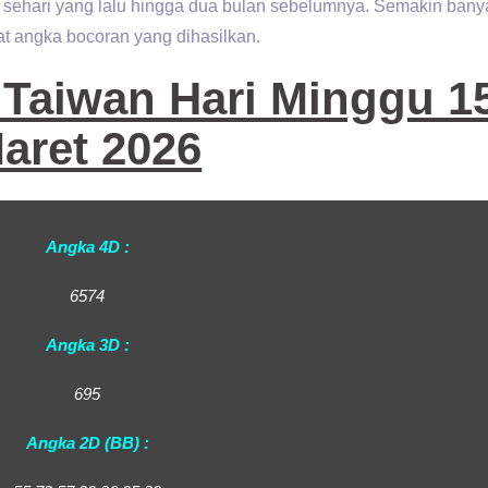
a sehari yang lalu hingga dua bulan sebelumnya. Semakin bany
t angka bocoran yang dihasilkan.
 Taiwan Hari Minggu 1
aret 2026
Angka 4D :
6574
Angka 3D :
695
Angka 2D (BB) :