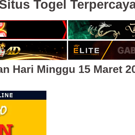
Situs Togel Terpercay
an Hari Minggu 15 Maret 2