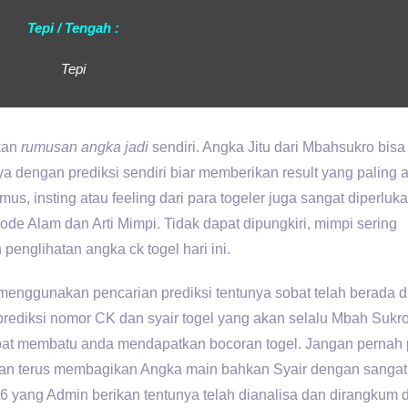
Tepi / Tengah :
Tepi
kan
rumusan angka jadi
sendiri. Angka Jitu dari Mbahsukro bisa
a dengan prediksi sendiri biar memberikan result yang paling a
mus, insting atau feeling dari para togeler juga sangat diperluka
ode Alam dan Arti Mimpi. Tidak dapat dipungkiri, mimpi sering
nglihatan angka ck togel hari ini.
menggunakan pencarian prediksi tentunya sobat telah berada d
prediksi nomor CK dan syair togel yang akan selalu Mbah Sukr
dapat membatu anda mendapatkan bocoran togel. Jangan pernah
kan terus membagikan Angka main bahkan Syair dengan sangat
6 yang Admin berikan tentunya telah dianalisa dan dirangkum