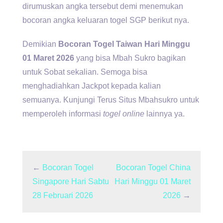
dirumuskan angka tersebut demi menemukan
bocoran angka keluaran togel SGP berikut nya.
Demikian
Bocoran Togel Taiwan Hari Minggu
01 Maret 2026
yang bisa Mbah Sukro bagikan
untuk Sobat sekalian. Semoga bisa
menghadiahkan Jackpot kepada kalian
semuanya. Kunjungi Terus Situs Mbahsukro untuk
memperoleh informasi
togel online
lainnya ya.
←
Bocoran Togel
Bocoran Togel China
Singapore Hari Sabtu
Hari Minggu 01 Maret
28 Februari 2026
2026
→