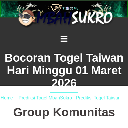
Bocoran Togel Taiwan
Hari Minggu 01 Maret
2026
Home
/
Prediksi Togel MbahSukro
•
Prediksi Togel Taiwan
/
Bocoran Togel Taiwan Hari Minggu 01 Maret 2026
Group Komunitas