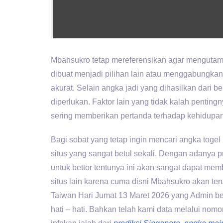
Mbahsukro tetap mereferensikan agar menguta
dibuat menjadi pilihan lain atau menggabungka
akurat. Selain angka jadi yang dihasilkan dari be
diperlukan. Faktor lain yang tidak kalah penting
sering memberikan pertanda terhadap kehidupan
Bagi sobat yang tetap ingin mencari angka togel
situs yang sangat betul sekali. Dengan adanya pr
untuk bettor tentunya ini akan sangat dapat mem
situs lain karena cuma disni Mbahsukro akan te
Taiwan Hari Jumat 13 Maret 2026 yang Admin be
hati – hati. Bahkan telah kami data melalui no