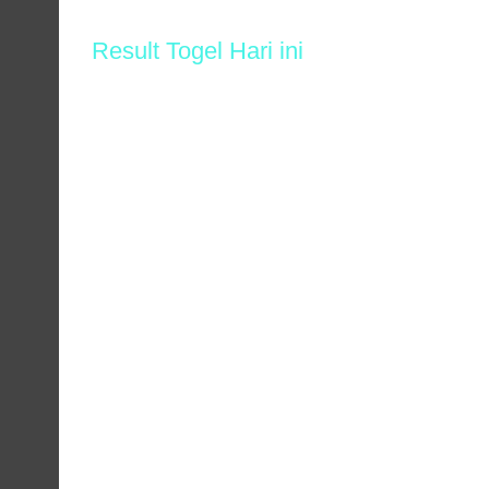
Result Togel Hari ini