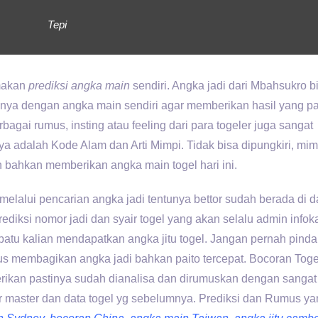
Tepi
makan
prediksi angka main
sendiri. Angka jadi dari Mbahsukro b
nnya dengan angka main sendiri agar memberikan hasil yang pa
rbagai rumus, insting atau feeling dari para togeler juga sangat
nya adalah Kode Alam dan Arti Mimpi. Tidak bisa dipungkiri, mim
 bahkan memberikan angka main togel hari ini.
 melalui pencarian angka jadi tentunya bettor sudah berada di 
ediksi nomor jadi dan syair togel yang akan selalu admin infok
batu kalian mendapatkan angka jitu togel. Jangan pernah pinda
rus membagikan angka jadi bahkan paito tercepat. Bocoran Toge
rikan pastinya sudah dianalisa dan dirumuskan dengan sangat
mor master dan data togel yg sebelumnya. Prediksi dan Rumus y