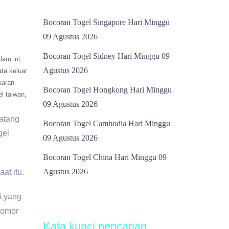
Bocoran Togel Singapore Hari Minggu
09 Agustus 2026
Bocoran Togel Sidney Hari Minggu 09
lam ini
Agustus 2026
ata keluar
uaran
Bocoran Togel Hongkong Hari Minggu
el taiwan
09 Agustus 2026
atang
Bocoran Togel Cambodia Hari Minggu
gel
09 Agustus 2026
Bocoran Togel China Hari Minggu 09
Agustus 2026
at itu.
i yang
nomor
Kata kunci pencarian