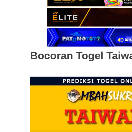
Bocoran Togel Taiw