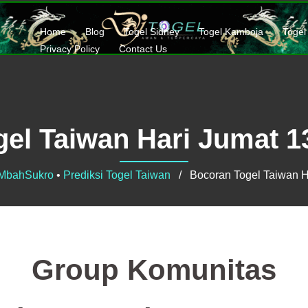
Home
Blog
Togel Sidney
Togel Kamboja
Togel
Privacy Policy
Contact Us
el Taiwan Hari Jumat 1
 MbahSukro
•
Prediksi Togel Taiwan
/ Bocoran Togel Taiwan Ha
Group Komunitas