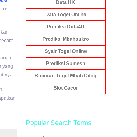
odia
Data HK
erus
Data Togel Online
Prediksi Duta4D
lkan
Prediksi Mbahsukro
secara
Syair Togel Online
sangat
Prediksi Sumesh
n yang
ut nya.
Bocoran Togel Mbah Ditog
Slot Gacor
n.
apatkan
Popular Search Terms