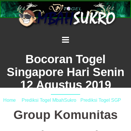
Bocoran Togel
Singapore Hari Senin
12 Agustus 2019
Home
/
Prediksi Togel MbahSukro
•
Prediksi Togel SGP
/
Bocoran Togel Singapore Hari Senin 12 Agustus 2019
Group Komunitas