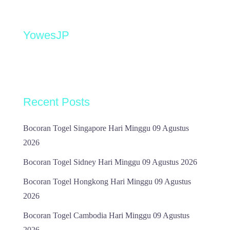
YowesJP
Recent Posts
Bocoran Togel Singapore Hari Minggu 09 Agustus
2026
Bocoran Togel Sidney Hari Minggu 09 Agustus 2026
Bocoran Togel Hongkong Hari Minggu 09 Agustus
2026
Bocoran Togel Cambodia Hari Minggu 09 Agustus
2026