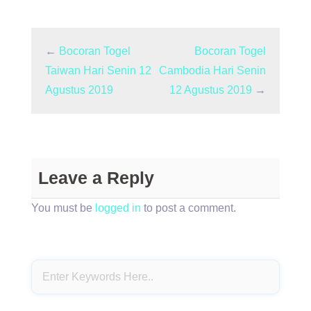
←
Bocoran Togel
Bocoran Togel
Taiwan Hari Senin 12
Cambodia Hari Senin
Agustus 2019
12 Agustus 2019
→
Leave a Reply
You must be
logged in
to post a comment.