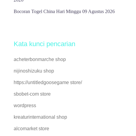
Bocoran Togel China Hari Minggu 09 Agustus 2026
Kata kunci pencarian
acheterbonmarche shop
nijinoshizuku shop
https://untitledgoosegame store/
sbobet-com store
wordpress
kreaturinternational shop
alcomarket store