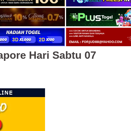
apore Hari Sabtu 07