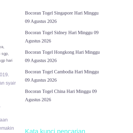
Bocoran Togel Singapore Hari Minggu
09 Agustus 2026
Bocoran Togel Sidney Hari Minggu 09
Agustus 2026
ya
Bocoran Togel Hongkong Hari Minggu
u sgp
09 Agustus 2026
sgp hari
Bocoran Togel Cambodia Hari Minggu
019.
09 Agustus 2026
an syair
Bocoran Togel China Hari Minggu 09
Agustus 2026
.
raan
Semakin
Kata kunci pencarian