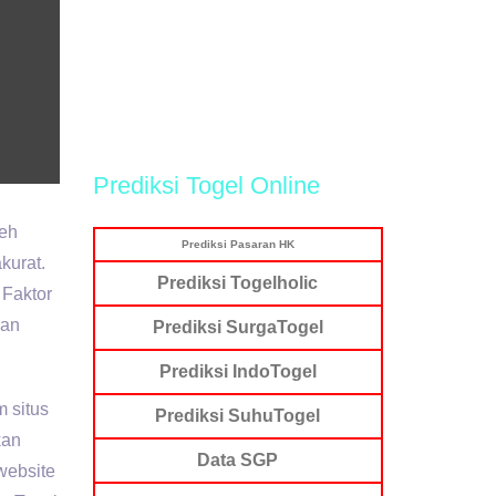
Prediksi Togel Online
leh
Prediksi Pasaran HK
kurat.
Prediksi Togelholic
 Faktor
kan
Prediksi SurgaTogel
Prediksi IndoTogel
m situs
Prediksi SuhuTogel
kan
Data SGP
website