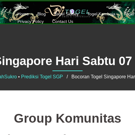
Home
Blog
Togel Sidney
Togel Kamboja
Togel
Privacy Policy
Contact Us
ingapore Hari Sabtu 0
bahSukro
•
Prediksi Togel SGP
/ Bocoran Togel Singapore Har
Group Komunitas