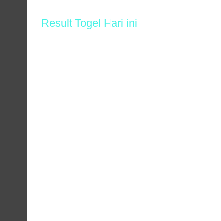
Result Togel Hari ini