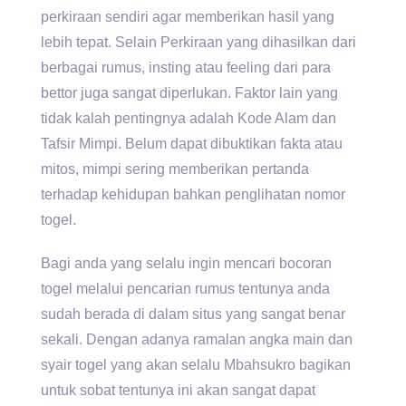
perkiraan sendiri agar memberikan hasil yang
lebih tepat. Selain Perkiraan yang dihasilkan dari
berbagai rumus, insting atau feeling dari para
bettor juga sangat diperlukan. Faktor lain yang
tidak kalah pentingnya adalah Kode Alam dan
Tafsir Mimpi. Belum dapat dibuktikan fakta atau
mitos, mimpi sering memberikan pertanda
terhadap kehidupan bahkan penglihatan nomor
togel.
Bagi anda yang selalu ingin mencari bocoran
togel melalui pencarian rumus tentunya anda
sudah berada di dalam situs yang sangat benar
sekali. Dengan adanya ramalan angka main dan
syair togel yang akan selalu Mbahsukro bagikan
untuk sobat tentunya ini akan sangat dapat