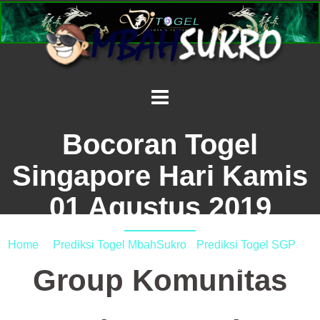
Bocoran Togel
Singapore Hari Kamis
01 Agustus 2019
Home
/
Prediksi Togel MbahSukro
•
Prediksi Togel SGP
/
Bocoran Togel Singapore Hari Kamis 01 Agustus 2019
Group Komunitas