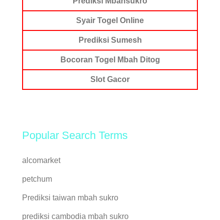
Prediksi Mbahsukro
Syair Togel Online
Prediksi Sumesh
Bocoran Togel Mbah Ditog
Slot Gacor
Popular Search Terms
alcomarket
petchum
Prediksi taiwan mbah sukro
prediksi cambodia mbah sukro