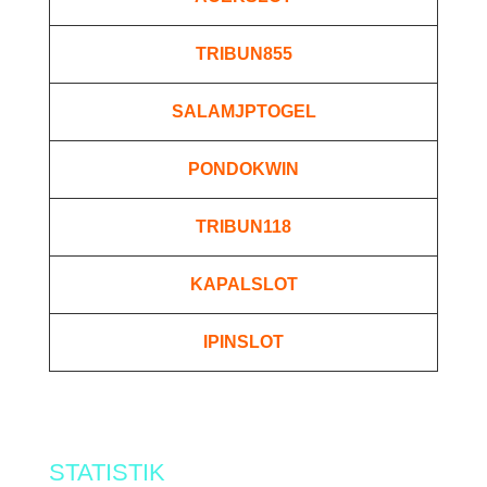
TRIBUN855
SALAMJPTOGEL
PONDOKWIN
TRIBUN118
KAPALSLOT
IPINSLOT
STATISTIK