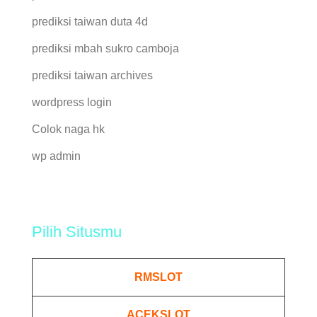
prediksi taiwan duta 4d
prediksi mbah sukro camboja
prediksi taiwan archives
wordpress login
Colok naga hk
wp admin
Pilih Situsmu
RMSLOT
ACEKSLOT