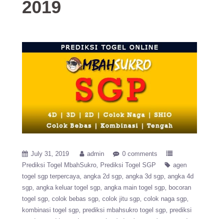
2019
July 31, 2019
admin
0 comments
Prediksi Togel MbahSukro
Prediksi Togel SGP
agen
togel sgp terpercaya
angka 2d sgp
angka 3d sgp
angka 4d
sgp
angka keluar togel sgp
angka main togel sgp
bocoran
togel sgp
colok bebas sgp
colok jitu sgp
colok naga sgp
kombinasi togel sgp
prediksi mbahsukro togel sgp
prediksi