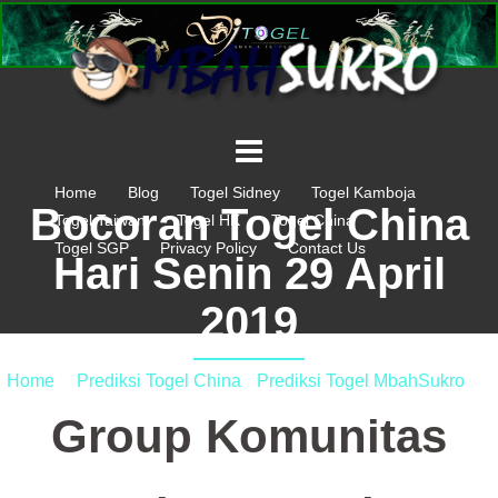
Home
Blog
Togel Sidney
Togel Kamboja
Bocoran Togel China
Togel Taiwan
Togel HK
Togel China
Togel SGP
Privacy Policy
Contact Us
Hari Senin 29 April
2019
Home
/
Prediksi Togel China
•
Prediksi Togel MbahSukro
/
Bocoran Togel China Hari Senin 29 April 2019
Group Komunitas