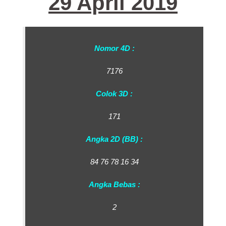
29 April 2019
Nomor 4D :
7176
Colok 3D :
171
Angka 2D (BB) :
84 76 78 16 34
Angka Bebas :
2