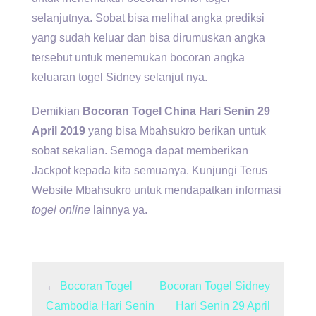
selanjutnya. Sobat bisa melihat angka prediksi
yang sudah keluar dan bisa dirumuskan angka
tersebut untuk menemukan bocoran angka
keluaran togel Sidney selanjut nya.
Demikian
Bocoran Togel China Hari Senin 29
April 2019
yang bisa Mbahsukro berikan untuk
sobat sekalian. Semoga dapat memberikan
Jackpot kepada kita semuanya. Kunjungi Terus
Website Mbahsukro untuk mendapatkan informasi
togel online
lainnya ya.
←
Bocoran Togel
Bocoran Togel Sidney
Cambodia Hari Senin
Hari Senin 29 April