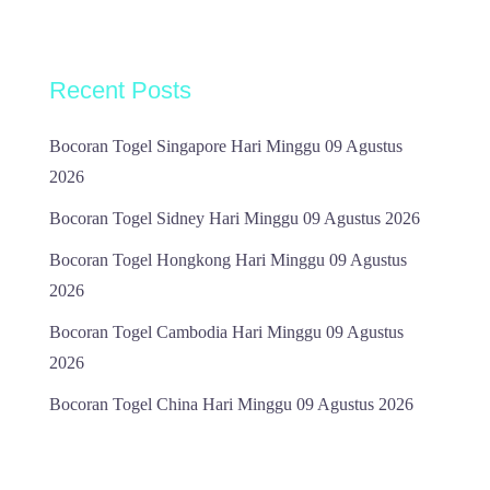
Recent Posts
Bocoran Togel Singapore Hari Minggu 09 Agustus
2026
Bocoran Togel Sidney Hari Minggu 09 Agustus 2026
Bocoran Togel Hongkong Hari Minggu 09 Agustus
2026
Bocoran Togel Cambodia Hari Minggu 09 Agustus
2026
Bocoran Togel China Hari Minggu 09 Agustus 2026