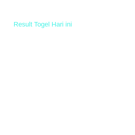
Result Togel Hari ini