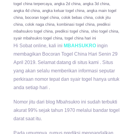
togel china terpercaya
angka 2d china
angka 3d china
angka 4d china
angka keluar togel china
angka main togel
china
bocoran togel china
colok bebas china
colok jitu
china
colok naga china
kombinasi togel china
prediksi
mbahsukro togel china
prediksi togel china
shio togel china
syair mbahsukro togel china
togel china hari ini
Hi Sobat online, kali ini
MBAHSUKRO
ingin
membagikan Bocoran Togel China Hari Senin 29
April 2019. Selamat datang di situs kami . Situs
yang akan selalu memberikan informasi seputar
perkiraan nomor tepat dan syair togel hanya untuk
anda setiap hari .
Nomor jitu dari blog Mbahsukro ini sudah terbukti
akurat 99% sejak tahun 1970 melalui bandar togel
darat saat itu.
Pada umumnya, rumus prediksi mengandalkan