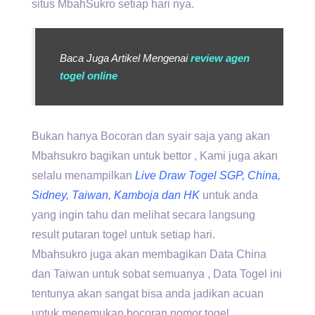
situs MbahSukro setiap hari nya.
Baca Juga Artikel Mengenai
review agen
togel online
Bukan hanya Bocoran dan syair saja yang akan
Mbahsukro bagikan untuk bettor , Kami juga akan
selalu menampilkan
Live Draw Togel SGP, China,
Sidney, Taiwan, Kamboja dan HK
untuk anda
yang ingin tahu dan melihat secara langsung
result putaran togel untuk setiap hari.
Mbahsukro juga akan membagikan Data China
dan Taiwan untuk sobat semuanya , Data Togel ini
tentunya akan sangat bisa anda jadikan acuan
untuk menemukan bocoran nomor togel