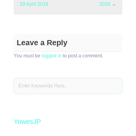
29 April 2019
2019
→
Leave a Reply
You must be
logged in
to post a comment.
YowesJP