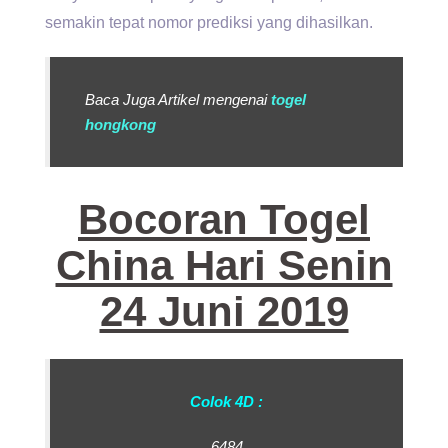
semakin tepat nomor prediksi yang dihasilkan.
Baca Juga Artikel mengenai
togel
hongkong
Bocoran Togel
China Hari Senin
24 Juni 2019
Colok 4D :
6484