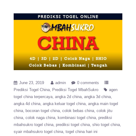
June 23, 2019
admin
0 comments
Prediksi Togel China
Prediksi Togel MbahSukro
agen
togel china terpercaya
angka 2d china
angka 3d china
angka 4d china
angka keluar togel china
angka main togel
china
bocoran togel china
colok bebas china
colok jitu
china
colok naga china
kombinasi togel china
prediksi
mbahsukro togel china
prediksi togel china
shio togel china
syair mbahsukro togel china
togel china hari ini