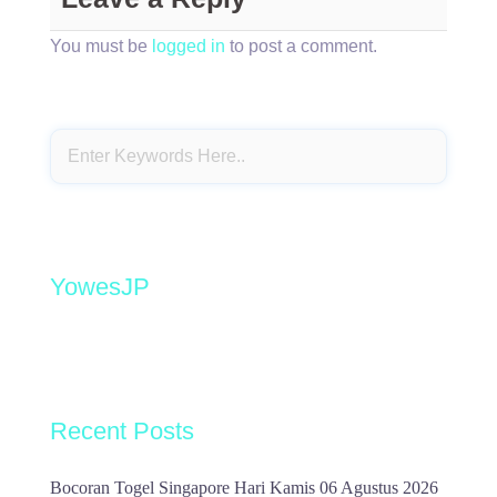
You must be
logged in
to post a comment.
YowesJP
Recent Posts
Bocoran Togel Singapore Hari Kamis 06 Agustus 2026