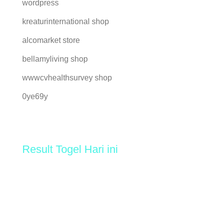
wordpress
kreaturinternational shop
alcomarket store
bellamyliving shop
wwwcvhealthsurvey shop
0ye69y
Result Togel Hari ini