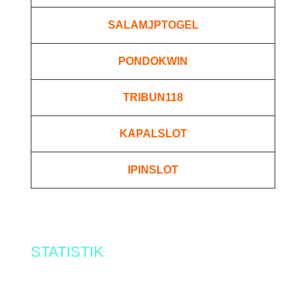
SALAMJPTOGEL
PONDOKWIN
TRIBUN118
KAPALSLOT
IPINSLOT
STATISTIK