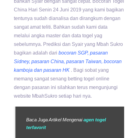
bahkan Syair dengan sangat cepat. Bocoran Togel
China Hari Senin 24 Juni 2019 yang kami bagikan
tentunya sudah dianalisa dan dirangkum dengan
sangat amat teliti. Bahkan sudah kami data
melalui angka master dan data togel yag
sebelumnya. Prediksi dan Syair yang Mbah Sukro
bagikan adalah dari
bocoran SGP, pasaran
Sidney, pasaran China, pasaran Taiwan, bocoran
kamboja dan pasaran HK
. Bagi sobat yang
memang sangat senang betting togel online
dengan pasaran ini silahkan terus mengunjungi
website MbahSukro setiap hari nya.
Baca Juga Artikel Mengenai
agen togel
terfavorit