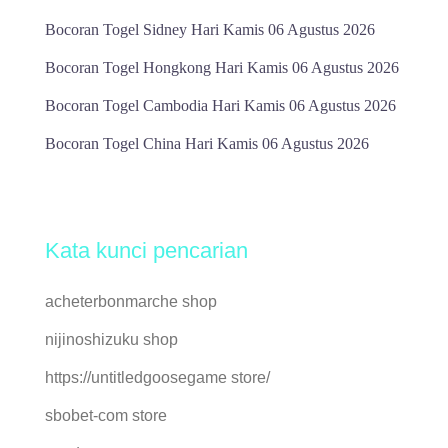
Bocoran Togel Sidney Hari Kamis 06 Agustus 2026
Bocoran Togel Hongkong Hari Kamis 06 Agustus 2026
Bocoran Togel Cambodia Hari Kamis 06 Agustus 2026
Bocoran Togel China Hari Kamis 06 Agustus 2026
Kata kunci pencarian
acheterbonmarche shop
nijinoshizuku shop
https://untitledgoosegame store/
sbobet-com store