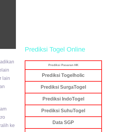
Prediksi Togel Online
jadikan
Prediksi Pasaran HK
elain
Prediksi Togelholic
 lain
kan
Prediksi SurgaTogel
Prediksi IndoTogel
alam
Prediksi SuhuTogel
kro
Data SGP
alih ke