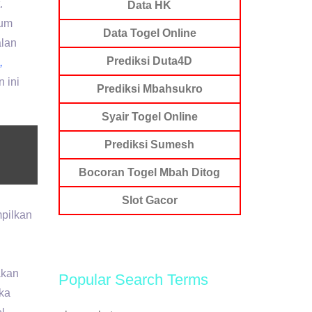
.
Data HK
kum
Data Togel Online
alan
Prediksi Duta4D
,
 ini
Prediksi Mbahsukro
Syair Togel Online
Prediksi Sumesh
Bocoran Togel Mbah Ditog
Slot Gacor
mpilkan
akan
Popular Search Terms
gka