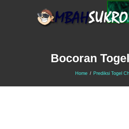
Bocoran Togel
Home
/
Prediksi Togel C