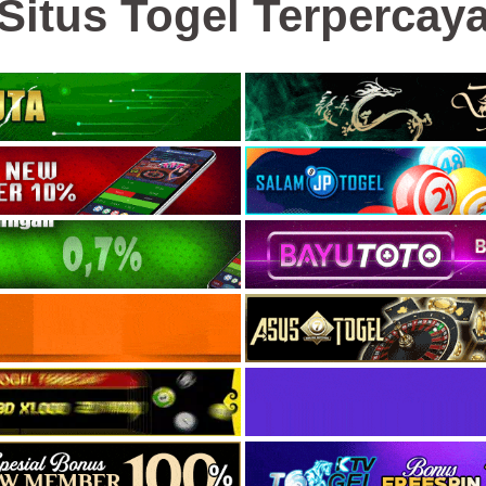
Situs Togel Terpercay