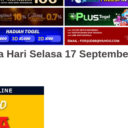
a Hari Selasa 17 Septembe