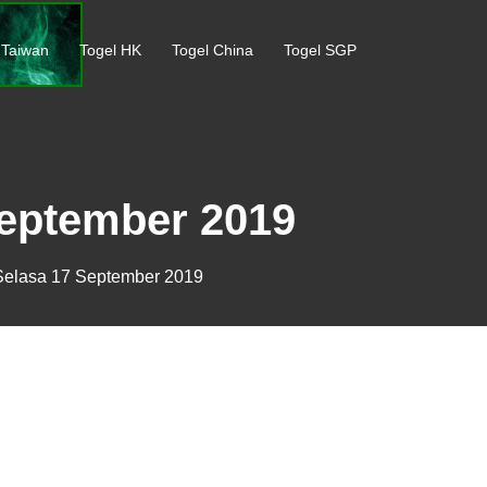
 Taiwan
Togel HK
Togel China
Togel SGP
September 2019
Selasa 17 September 2019