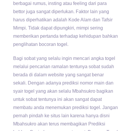
berbagai rumus, insting atau feeling dari para
bettor juga sangat diperlukan. Faktor lain yang
harus diperhatikan adalah Kode Alam dan Tafsir
Mimpi. Tidak dapat dipungkiri, mimpi sering
memberikan pertanda terhadap kehidupan bahkan
penglihatan bocoran togel.
Bagi sobat yang selalu ingin mencari angka togel
melalui pencarian ramalan tentunya sobat sudah
berada di dalam website yang sangat benar
sekali. Dengan adanya prediksi nomor main dan
syair togel yang akan selalu Mbahsukro bagikan
untuk sobat tentunya ini akan sangat dapat
membatu anda menemukan prediksi togel. Jangan
pernah pindah ke situs lain karena hanya disni
Mbahsukro akan terus membagikan Prediksi