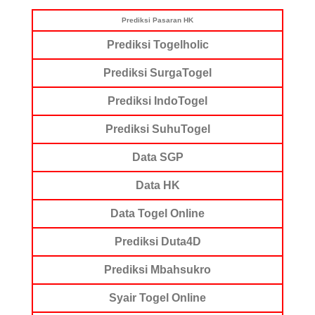
Prediksi Pasaran HK
Prediksi Togelholic
Prediksi SurgaTogel
Prediksi IndoTogel
Prediksi SuhuTogel
Data SGP
Data HK
Data Togel Online
Prediksi Duta4D
Prediksi Mbahsukro
Syair Togel Online