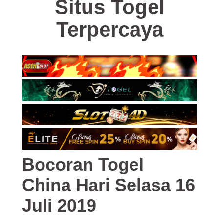
Situs Togel
Terpercaya
Bocoran Togel
China Hari Selasa 16
Juli 2019