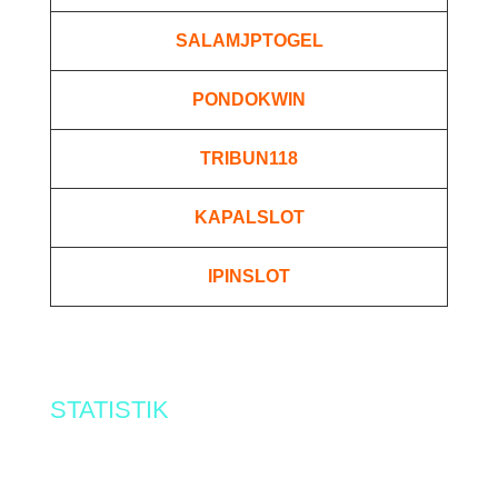
SALAMJPTOGEL
PONDOKWIN
TRIBUN118
KAPALSLOT
IPINSLOT
STATISTIK