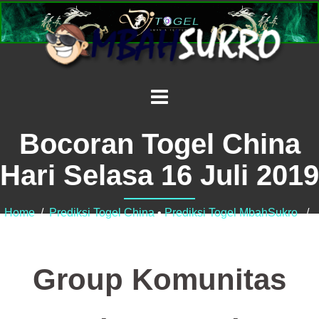
Bocoran Togel China
Hari Selasa 16 Juli 2019
Home
/
Prediksi Togel China
•
Prediksi Togel MbahSukro
/
Bocoran Togel China Hari Selasa 16 Juli 2019
Group Komunitas