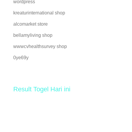
wordpress
kreaturinternational shop
alcomarket store
bellamyliving shop
wwwcvhealthsurvey shop
0ye69y
Result Togel Hari ini