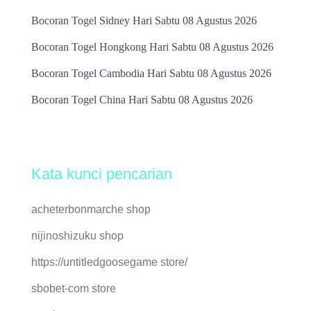
Bocoran Togel Sidney Hari Sabtu 08 Agustus 2026
Bocoran Togel Hongkong Hari Sabtu 08 Agustus 2026
Bocoran Togel Cambodia Hari Sabtu 08 Agustus 2026
Bocoran Togel China Hari Sabtu 08 Agustus 2026
Kata kunci pencarian
acheterbonmarche shop
nijinoshizuku shop
https://untitledgoosegame store/
sbobet-com store