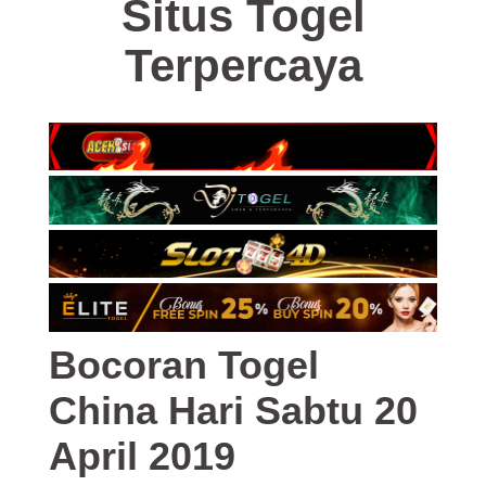
Situs Togel
Terpercaya
Bocoran Togel
China Hari Sabtu 20
April 2019