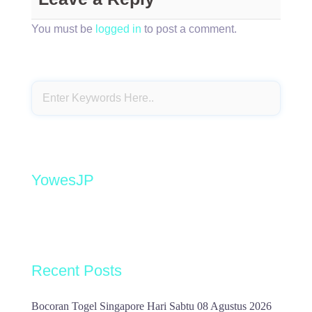
You must be
logged in
to post a comment.
YowesJP
Recent Posts
Bocoran Togel Singapore Hari Sabtu 08 Agustus 2026