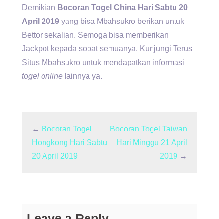
Demikian
Bocoran Togel China Hari Sabtu 20
April 2019
yang bisa Mbahsukro berikan untuk
Bettor sekalian. Semoga bisa memberikan
Jackpot kepada sobat semuanya. Kunjungi Terus
Situs Mbahsukro untuk mendapatkan informasi
togel online
lainnya ya.
←
Bocoran Togel
Bocoran Togel Taiwan
Hongkong Hari Sabtu
Hari Minggu 21 April
20 April 2019
2019
→
Leave a Reply