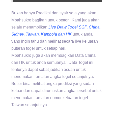
Bukan hanya Prediksi dan syair saja yang akan
Mbahsukro bagikan untuk bettor , Kami juga akan
selalu menampilkan
Live Draw Togel SGP, China,
Sidney, Taiwan, Kamboja dan HK
untuk anda
yang ingin tahu dan melihat secara live keluaran
putaran togel untuk setiap hari.
Mbahsukro juga akan membagikan Data China
dan HK untuk anda semuanya , Data Togel ini
tentunya dapat sobat jadikan acuan untuk
menemukan ramalan angka togel selanjutnya.
Bettor bisa melihat angka prediksi yang sudah
keluar dan dapat dirumuskan angka tersebut untuk
menemukan ramalan nomor keluaran togel
Taiwan selanjut nya.