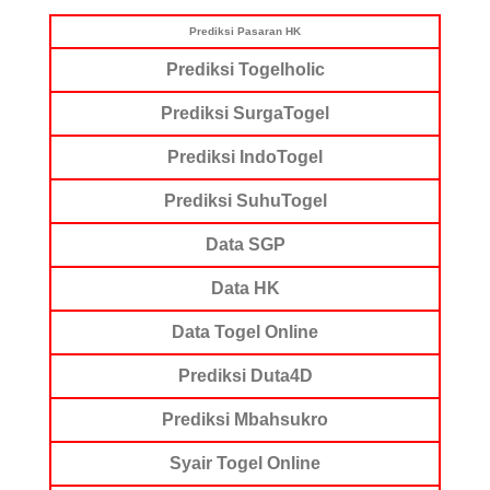
Prediksi Pasaran HK
Prediksi Togelholic
Prediksi SurgaTogel
Prediksi IndoTogel
Prediksi SuhuTogel
Data SGP
Data HK
Data Togel Online
Prediksi Duta4D
Prediksi Mbahsukro
Syair Togel Online