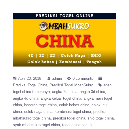
April 20, 2019
admin
0 comments
Prediksi Togel China
Prediksi Togel MbahSukro
agen
togel china terpercaya
angka 2d china
angka 3d china
angka 4d china
angka keluar togel china
angka main togel
china
bocoran togel china
colok bebas china
colok jitu
china
colok naga china
kombinasi togel china
prediksi
mbahsukro togel china
prediksi togel china
shio togel china
syair mbahsukro togel china
togel china hari ini