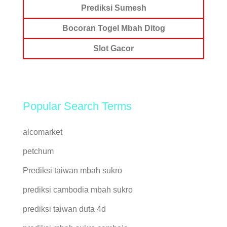
Prediksi Sumesh
Bocoran Togel Mbah Ditog
Slot Gacor
Popular Search Terms
alcomarket
petchum
Prediksi taiwan mbah sukro
prediksi cambodia mbah sukro
prediksi taiwan duta 4d