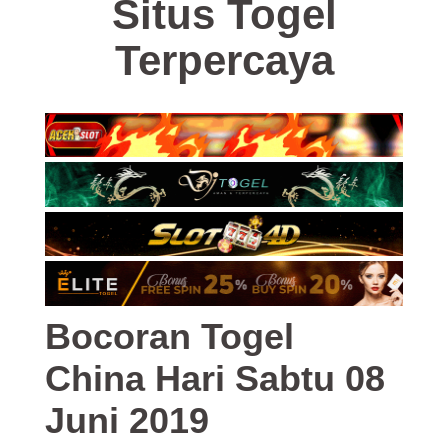
Situs Togel
Terpercaya
Bocoran Togel
China Hari Sabtu 08
Juni 2019