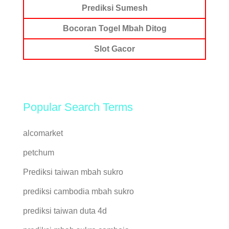
Prediksi Sumesh
Bocoran Togel Mbah Ditog
Slot Gacor
Popular Search Terms
alcomarket
petchum
Prediksi taiwan mbah sukro
prediksi cambodia mbah sukro
prediksi taiwan duta 4d