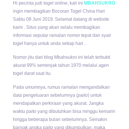
Hi pecinta judi togel online, kali ini
MBAHSUKRO
ingin membagikan Bocoran Togel China Hari
Sabtu 08 Juni 2019. Selamat datang di website
kami . Situs yang akan selalu membagikan
informasi seputar ramalan nomor tepat dan syair
togel hanya untuk anda setiap hari .
Nomor jitu dari blog Mbahsukro ini telah terbukti
akurat 99% semenjak tahun 1970 melalui agen
togel darat saat itu.
Pada umumnya, rumus ramalan mengandalkan
data pengeluaran sebelumnya (
paito
) untuk
mendapatkan perkiraan yang akurat. Jangka
waktu paito yang dibutuhkan bisa minggu kemarin
hingga beberapa bulan sebelumnya. Semakin
banyak angka paito yang dikumpulkan, maka