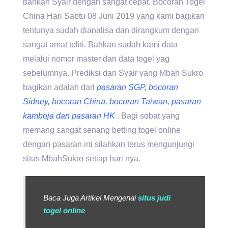
bahkan Syair dengan sangat cepat. Bocoran Togel
China Hari Sabtu 08 Juni 2019 yang kami bagikan
tentunya sudah dianalisa dan dirangkum dengan
sangat amat teliti. Bahkan sudah kami data
melalui nomor master dan data togel yag
sebelumnya. Prediksi dan Syair yang Mbah Sukro
bagikan adalah dari
pasaran SGP, bocoran
Sidney, bocoran China, bocoran Taiwan, pasaran
kamboja dan pasaran HK
. Bagi sobat yang
memang sangat senang betting togel online
dengan pasaran ini silahkan terus mengunjungi
situs MbahSukro setiap hari nya.
Baca Juga Artikel Mengenai
situs judi
togel online