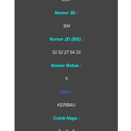
Nomor 3D :
304
Nomor 2D (BB) :
51 52 27 54 33
Nomor Bebas :
5
Shio :
KERBAU
Colok Naga :