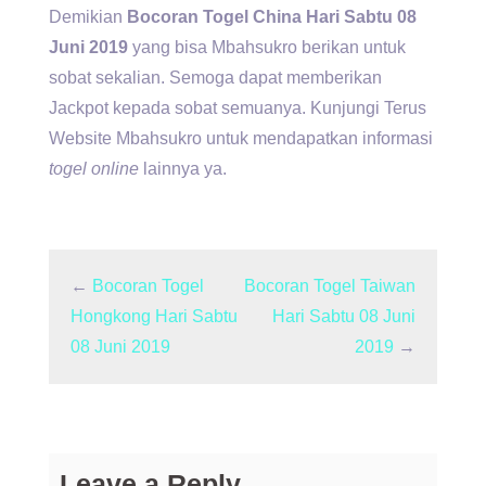
Demikian
Bocoran Togel China Hari Sabtu 08
Juni 2019
yang bisa Mbahsukro berikan untuk
sobat sekalian. Semoga dapat memberikan
Jackpot kepada sobat semuanya. Kunjungi Terus
Website Mbahsukro untuk mendapatkan informasi
togel online
lainnya ya.
←
Bocoran Togel
Bocoran Togel Taiwan
Hongkong Hari Sabtu
Hari Sabtu 08 Juni
08 Juni 2019
2019
→
Leave a Reply