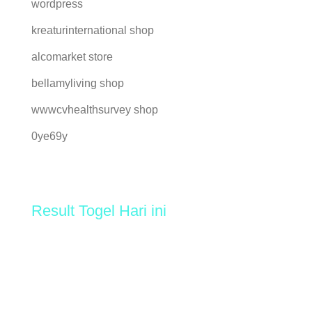
wordpress
kreaturinternational shop
alcomarket store
bellamyliving shop
wwwcvhealthsurvey shop
0ye69y
Result Togel Hari ini