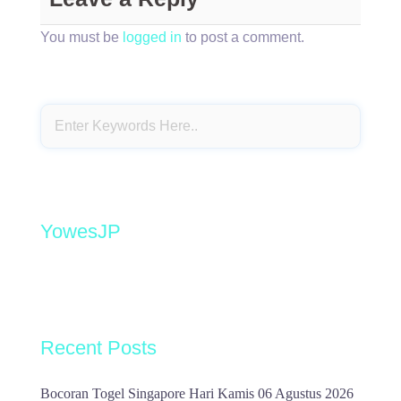
You must be
logged in
to post a comment.
YowesJP
Recent Posts
Bocoran Togel Singapore Hari Kamis 06 Agustus 2026