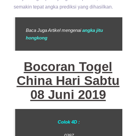
semakin tepat angka prediksi yang dihasilkan.
Baca Juga Artikel mengenai
angka jitu
hongkong
Bocoran Togel
China Hari Sabtu
08 Juni 2019
Colok 4D :
0397