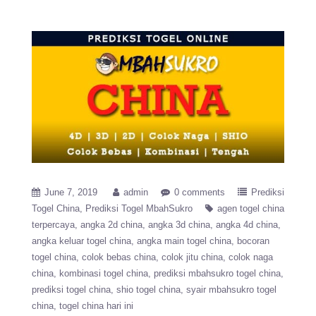
June 7, 2019
admin
0 comments
Prediksi
Togel China
Prediksi Togel MbahSukro
agen togel china
terpercaya
angka 2d china
angka 3d china
angka 4d china
angka keluar togel china
angka main togel china
bocoran
togel china
colok bebas china
colok jitu china
colok naga
china
kombinasi togel china
prediksi mbahsukro togel china
prediksi togel china
shio togel china
syair mbahsukro togel
china
togel china hari ini