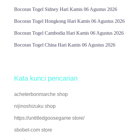
Bocoran Togel Sidney Hari Kamis 06 Agustus 2026
Bocoran Togel Hongkong Hari Kamis 06 Agustus 2026
Bocoran Togel Cambodia Hari Kamis 06 Agustus 2026
Bocoran Togel China Hari Kamis 06 Agustus 2026
Kata kunci pencarian
acheterbonmarche shop
nijinoshizuku shop
https://untitledgoosegame store/
sbobet-com store