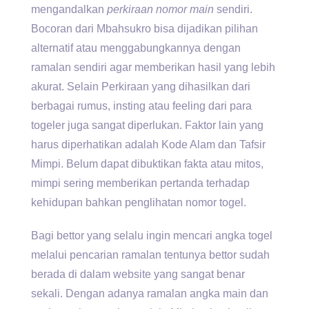
mengandalkan
perkiraan nomor main
sendiri.
Bocoran dari Mbahsukro bisa dijadikan pilihan
alternatif atau menggabungkannya dengan
ramalan sendiri agar memberikan hasil yang lebih
akurat. Selain Perkiraan yang dihasilkan dari
berbagai rumus, insting atau feeling dari para
togeler juga sangat diperlukan. Faktor lain yang
harus diperhatikan adalah Kode Alam dan Tafsir
Mimpi. Belum dapat dibuktikan fakta atau mitos,
mimpi sering memberikan pertanda terhadap
kehidupan bahkan penglihatan nomor togel.
Bagi bettor yang selalu ingin mencari angka togel
melalui pencarian ramalan tentunya bettor sudah
berada di dalam website yang sangat benar
sekali. Dengan adanya ramalan angka main dan