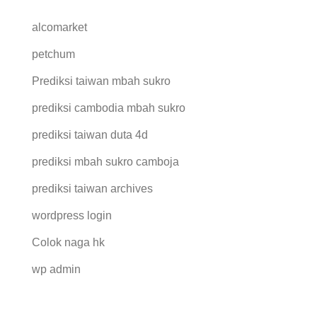
alcomarket
petchum
Prediksi taiwan mbah sukro
prediksi cambodia mbah sukro
prediksi taiwan duta 4d
prediksi mbah sukro camboja
prediksi taiwan archives
wordpress login
Colok naga hk
wp admin