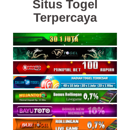
Situs Togel
Terpercaya