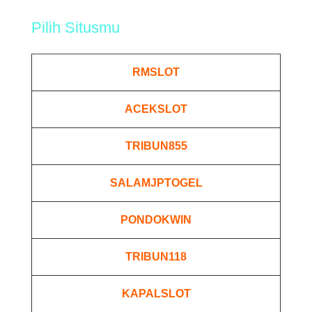
Pilih Situsmu
RMSLOT
ACEKSLOT
TRIBUN855
SALAMJPTOGEL
PONDOKWIN
TRIBUN118
KAPALSLOT