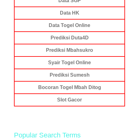
Data SGP
Data HK
Data Togel Online
Prediksi Duta4D
Prediksi Mbahsukro
Syair Togel Online
Prediksi Sumesh
Bocoran Togel Mbah Ditog
Slot Gacor
Popular Search Terms