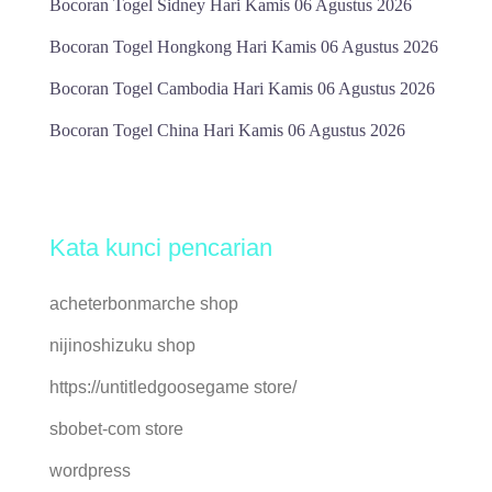
Bocoran Togel Sidney Hari Kamis 06 Agustus 2026
Bocoran Togel Hongkong Hari Kamis 06 Agustus 2026
Bocoran Togel Cambodia Hari Kamis 06 Agustus 2026
Bocoran Togel China Hari Kamis 06 Agustus 2026
Kata kunci pencarian
acheterbonmarche shop
nijinoshizuku shop
https://untitledgoosegame store/
sbobet-com store
wordpress