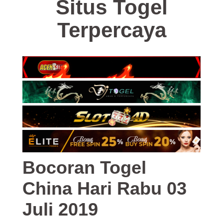
Situs Togel
Terpercaya
Bocoran Togel
China Hari Rabu 03
Juli 2019