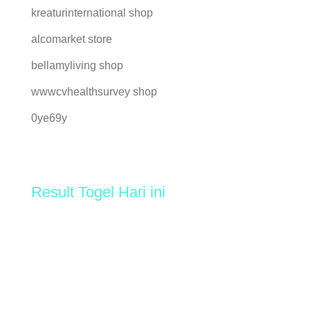
kreaturinternational shop
alcomarket store
bellamyliving shop
wwwcvhealthsurvey shop
0ye69y
Result Togel Hari ini