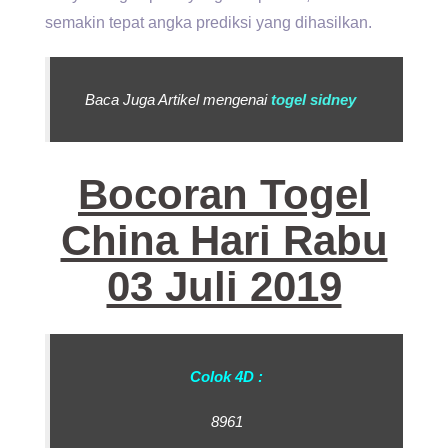
semakin tepat angka prediksi yang dihasilkan.
Baca Juga Artikel mengenai
togel sidney
Bocoran Togel
China Hari Rabu
03 Juli 2019
Colok 4D :
8961