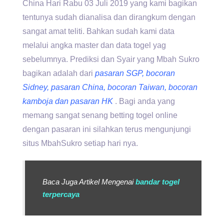
China Hari Rabu 03 Juli 2019 yang kami bagikan
tentunya sudah dianalisa dan dirangkum dengan
sangat amat teliti. Bahkan sudah kami data
melalui angka master dan data togel yag
sebelumnya. Prediksi dan Syair yang Mbah Sukro
bagikan adalah dari
pasaran SGP, bocoran
Sidney, pasaran China, bocoran Taiwan, bocoran
kamboja dan pasaran HK
. Bagi anda yang
memang sangat senang betting togel online
dengan pasaran ini silahkan terus mengunjungi
situs MbahSukro setiap hari nya.
Baca Juga Artikel Mengenai
bandar togel
terpercaya