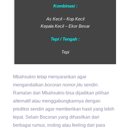
Kombinasi :
As Kecil – Kop Kecil
Kepala Kecil – Ekor Besar
Tepi / Tengah :
Tepi
Mbahsukro tetap menyarankan agar
mengandalkan
bocoran nomor jitu
sendiri.
Ramalan dari Mbahsukro bisa dijadikan pilihan
alternatif atau menggabungkannya dengan
prediksi sendiri agar memberikan hasil yang lebih
tepat. Selain Bocoran yang dihasilkan dari
berbagai rumus, insting atau feeling dari para