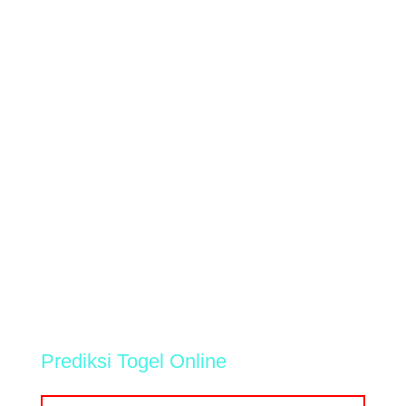
Prediksi Togel Online