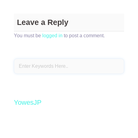
Leave a Reply
You must be
logged in
to post a comment.
YowesJP