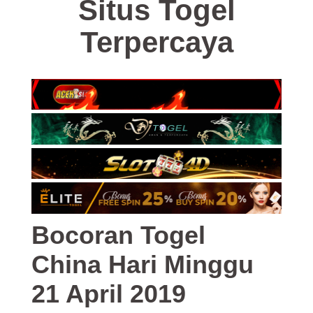
Situs Togel
Terpercaya
Bocoran Togel
China Hari Minggu
21 April 2019