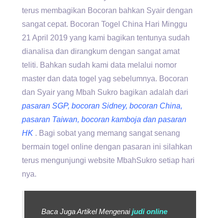
terus membagikan Bocoran bahkan Syair dengan
sangat cepat. Bocoran Togel China Hari Minggu
21 April 2019 yang kami bagikan tentunya sudah
dianalisa dan dirangkum dengan sangat amat
teliti. Bahkan sudah kami data melalui nomor
master dan data togel yag sebelumnya. Bocoran
dan Syair yang Mbah Sukro bagikan adalah dari
pasaran SGP, bocoran Sidney, bocoran China,
pasaran Taiwan, bocoran kamboja dan pasaran
HK
. Bagi sobat yang memang sangat senang
bermain togel online dengan pasaran ini silahkan
terus mengunjungi website MbahSukro setiap hari
nya.
Baca Juga Artikel Mengenai
judi online