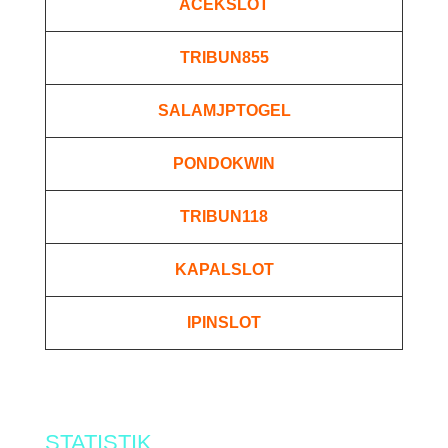
ACEKSLOT
TRIBUN855
SALAMJPTOGEL
PONDOKWIN
TRIBUN118
KAPALSLOT
IPINSLOT
STATISTIK