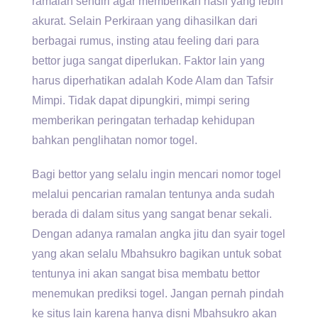
ramalan sendiri agar memberikan hasil yang lebih
akurat. Selain Perkiraan yang dihasilkan dari
berbagai rumus, insting atau feeling dari para
bettor juga sangat diperlukan. Faktor lain yang
harus diperhatikan adalah Kode Alam dan Tafsir
Mimpi. Tidak dapat dipungkiri, mimpi sering
memberikan peringatan terhadap kehidupan
bahkan penglihatan nomor togel.
Bagi bettor yang selalu ingin mencari nomor togel
melalui pencarian ramalan tentunya anda sudah
berada di dalam situs yang sangat benar sekali.
Dengan adanya ramalan angka jitu dan syair togel
yang akan selalu Mbahsukro bagikan untuk sobat
tentunya ini akan sangat bisa membatu bettor
menemukan prediksi togel. Jangan pernah pindah
ke situs lain karena hanya disni Mbahsukro akan