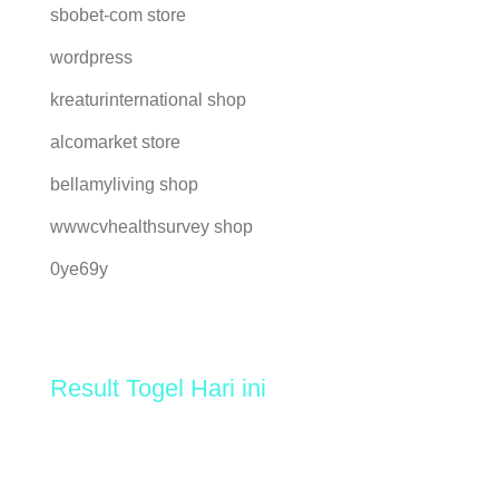
sbobet-com store
wordpress
kreaturinternational shop
alcomarket store
bellamyliving shop
wwwcvhealthsurvey shop
0ye69y
Result Togel Hari ini