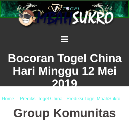
Bocoran Togel China
Hari Minggu 12 Mei
2019
Home
/
Prediksi Togel China
•
Prediksi Togel MbahSukro
/
Bocoran Togel China Hari Minggu 12 Mei 2019
Group Komunitas