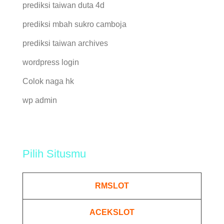
prediksi taiwan duta 4d
prediksi mbah sukro camboja
prediksi taiwan archives
wordpress login
Colok naga hk
wp admin
Pilih Situsmu
RMSLOT
ACEKSLOT