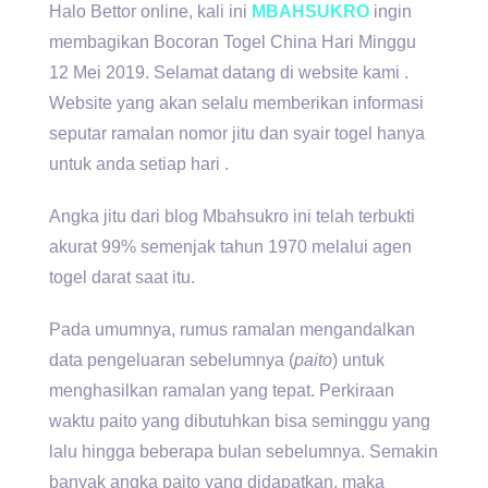
Halo Bettor online, kali ini
MBAHSUKRO
ingin
membagikan Bocoran Togel China Hari Minggu
12 Mei 2019. Selamat datang di website kami .
Website yang akan selalu memberikan informasi
seputar ramalan nomor jitu dan syair togel hanya
untuk anda setiap hari .
Angka jitu dari blog Mbahsukro ini telah terbukti
akurat 99% semenjak tahun 1970 melalui agen
togel darat saat itu.
Pada umumnya, rumus ramalan mengandalkan
data pengeluaran sebelumnya (
paito
) untuk
menghasilkan ramalan yang tepat. Perkiraan
waktu paito yang dibutuhkan bisa seminggu yang
lalu hingga beberapa bulan sebelumnya. Semakin
banyak angka paito yang didapatkan, maka