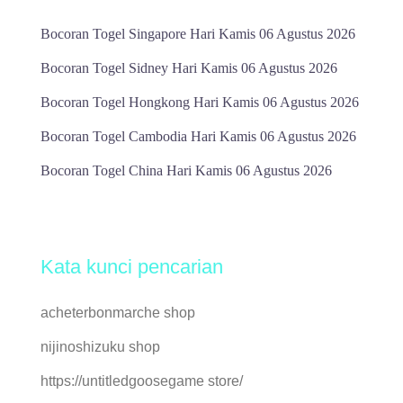
Bocoran Togel Singapore Hari Kamis 06 Agustus 2026
Bocoran Togel Sidney Hari Kamis 06 Agustus 2026
Bocoran Togel Hongkong Hari Kamis 06 Agustus 2026
Bocoran Togel Cambodia Hari Kamis 06 Agustus 2026
Bocoran Togel China Hari Kamis 06 Agustus 2026
Kata kunci pencarian
acheterbonmarche shop
nijinoshizuku shop
https://untitledgoosegame store/