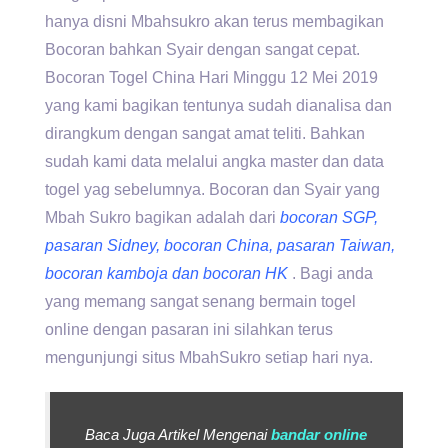
hanya disni Mbahsukro akan terus membagikan
Bocoran bahkan Syair dengan sangat cepat.
Bocoran Togel China Hari Minggu 12 Mei 2019
yang kami bagikan tentunya sudah dianalisa dan
dirangkum dengan sangat amat teliti. Bahkan
sudah kami data melalui angka master dan data
togel yag sebelumnya. Bocoran dan Syair yang
Mbah Sukro bagikan adalah dari
bocoran SGP,
pasaran Sidney, bocoran China, pasaran Taiwan,
bocoran kamboja dan bocoran HK
. Bagi anda
yang memang sangat senang bermain togel
online dengan pasaran ini silahkan terus
mengunjungi situs MbahSukro setiap hari nya.
Baca Juga Artikel Mengenai
bandar online