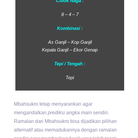
Colok Naga :
8 – 4 – 7
Kombinasi :
As Ganjil – Kop Ganjil
Kepala Ganjil – Ekor Genap
Tepi / Tengah :
Tepi
Mbahsukro tetap menyarankan agar
mengandalkan
prediksi angka main
sendiri.
Ramalan dari Mbahsukro bisa dijadikan pilihan
alternatif atau memadukannya dengan ramalan