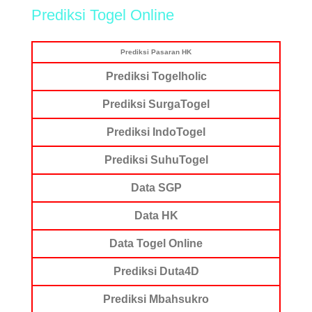
Prediksi Togel Online
Prediksi Pasaran HK
Prediksi Togelholic
Prediksi SurgaTogel
Prediksi IndoTogel
Prediksi SuhuTogel
Data SGP
Data HK
Data Togel Online
Prediksi Duta4D
Prediksi Mbahsukro