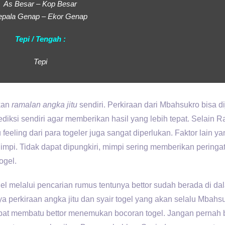
As Besar – Kop Besar
epala Genap – Ekor Genap
Tepi / Tengah :
Tepi
kan
ramalan angka jitu
sendiri. Perkiraan dari Mbahsukro bisa d
diksi sendiri agar memberikan hasil yang lebih tepat. Selain 
 feeling dari para togeler juga sangat diperlukan. Faktor lain ya
impi. Tidak dapat dipungkiri, mimpi sering memberikan peringa
ogel.
el melalui pencarian rumus tentunya bettor sudah berada di da
a perkiraan angka jitu dan syair togel yang akan selalu Mbahs
apat membatu bettor menemukan bocoran togel. Jangan pernah 