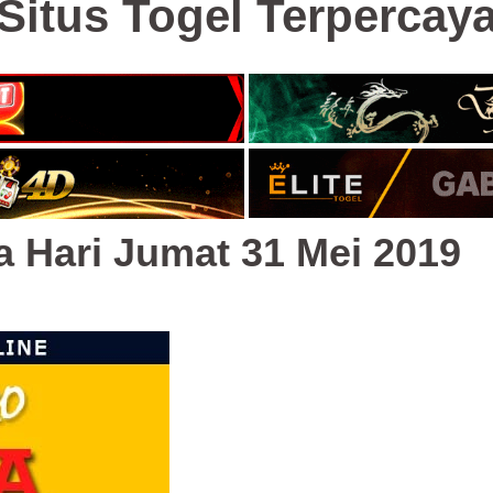
Situs Togel Terpercay
a Hari Jumat 31 Mei 2019