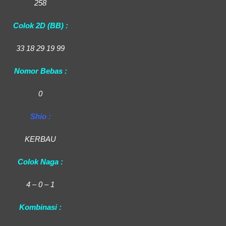
258
Colok 2D (BB) :
33 18 29 19 99
Nomor Bebas :
0
Shio :
KERBAU
Colok Naga :
4 – 0 – 1
Kombinasi :