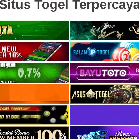
Situs Togel Terpercay