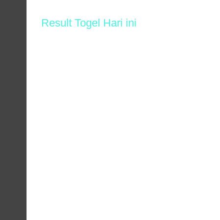
Result Togel Hari ini