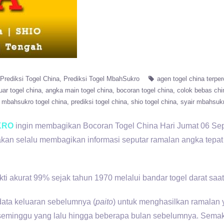
Prediksi Togel China
Prediksi Togel MbahSukro
agen togel china terpe
uar togel china
angka main togel china
bocoran togel china
colok bebas chi
i mbahsukro togel china
prediksi togel china
shio togel china
syair mbahsukr
KRO
ingin membagikan Bocoran Togel China Hari Jumat 06 Se
 akan selalu membagikan informasi seputar ramalan angka tepat
ti akurat 99% sejak tahun 1970 melalui bandar togel darat saat 
ta keluaran sebelumnya (
paito
) untuk menghasilkan ramalan
a seminggu yang lalu hingga beberapa bulan sebelumnya. Sema