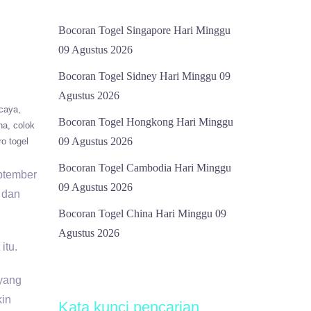
Bocoran Togel Singapore Hari Minggu
09 Agustus 2026
Bocoran Togel Sidney Hari Minggu 09
Agustus 2026
rcaya
Bocoran Togel Hongkong Hari Minggu
na
colok
09 Agustus 2026
o togel
Bocoran Togel Cambodia Hari Minggu
ptember
09 Agustus 2026
 dan
Bocoran Togel China Hari Minggu 09
Agustus 2026
itu.
 yang
kin
Kata kunci pencarian