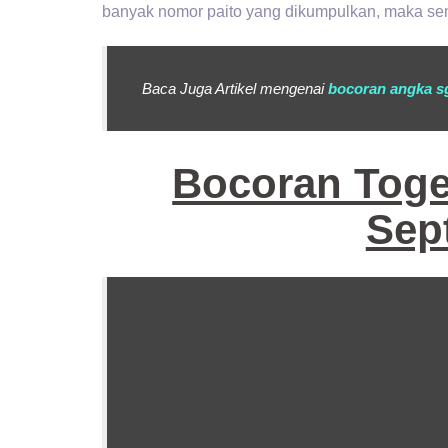
banyak nomor paito yang dikumpulkan, maka sem
Baca Juga Artikel mengenai
bocoran angka s
Bocoran Toge
Sep