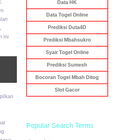
.
Data HK
um
Data Togel Online
alan
Prediksi Duta4D
,
 ini
Prediksi Mbahsukro
Syair Togel Online
Prediksi Sumesh
Bocoran Togel Mbah Ditog
Slot Gacor
pilkan
pat
Popular Search Terms
ng