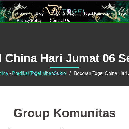
Home
Blog
Togel Sidney
Togel Kamboja
Togel
Privacy Policy
Contact Us
 China Hari Jumat 06 
hina
•
Prediksi Togel MbahSukro
/ Bocoran Togel China Hari 
Group Komunitas