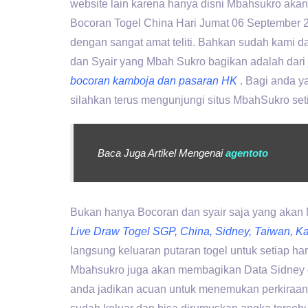
website lain karena hanya disni Mbahsukro aka
Bocoran Togel China Hari Jumat 06 September 2
dengan sangat amat teliti. Bahkan sudah kami d
dan Syair yang Mbah Sukro bagikan adalah dari
bocoran kamboja dan pasaran HK
. Bagi anda y
silahkan terus mengunjungi situs MbahSukro seti
Baca Juga Artikel Mengenai
agentoto
Bukan hanya Bocoran dan syair saja yang akan 
Live Draw Togel SGP, China, Sidney, Taiwan, 
langsung keluaran putaran togel untuk setiap har
Mbahsukro juga akan membagikan Data Sidney da
anda jadikan acuan untuk menemukan perkiraan a