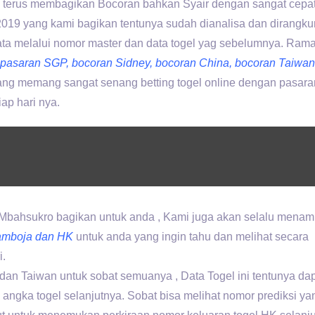
n terus membagikan Bocoran bahkan Syair dengan sangat cepat
019 yang kami bagikan tentunya sudah dianalisa dan dirangk
ata melalui nomor master dan data togel yag sebelumnya. Ram
pasaran SGP, bocoran Sidney, bocoran China, bocoran Taiwan
ang memang sangat senang betting togel online dengan pasaran
ap hari nya.
Mbahsukro bagikan untuk anda , Kami juga akan selalu menam
Kamboja dan HK
untuk anda yang ingin tahu dan melihat secara
i.
n Taiwan untuk sobat semuanya , Data Togel ini tentunya da
ngka togel selanjutnya. Sobat bisa melihat nomor prediksi ya