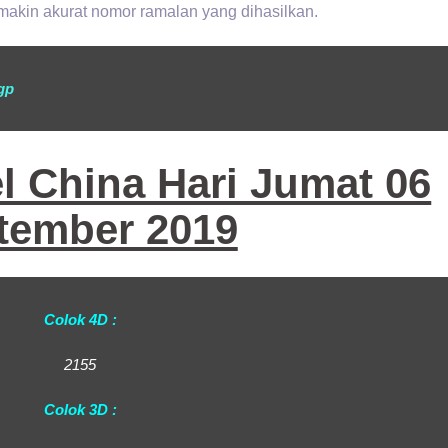
akin akurat nomor ramalan yang dihasilkan.
gp
l China Hari Jumat 06
tember 2019
Colok 4D :
2155
Colok 3D :