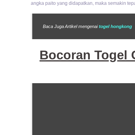
angka paito yang didapatkan, maka semakin tepa
Baca Juga Artikel mengenai
togel hongkong
Bocoran Togel 