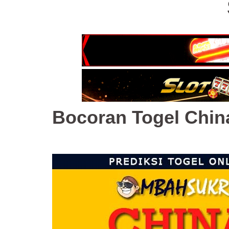
Bocoran Togel Chin