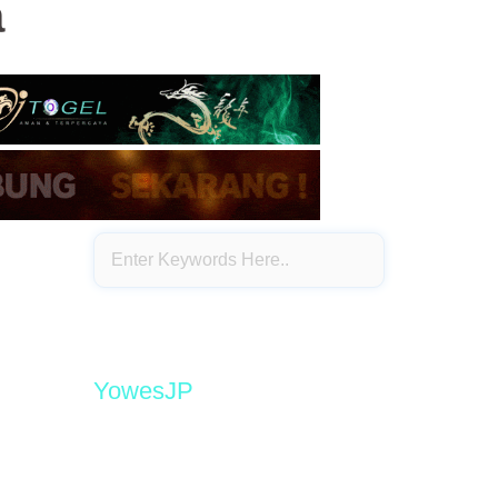
a
YowesJP