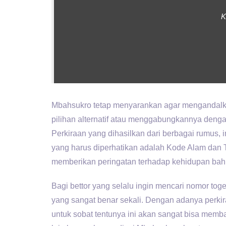
K
Mbahsukro tetap menyarankan agar mengandal
pilihan alternatif atau menggabungkannya dengan
Perkiraan yang dihasilkan dari berbagai rumus, in
yang harus diperhatikan adalah Kode Alam dan Ta
memberikan peringatan terhadap kehidupan bahk
Bagi bettor yang selalu ingin mencari nomor tog
yang sangat benar sekali. Dengan adanya perki
untuk sobat tentunya ini akan sangat bisa mem