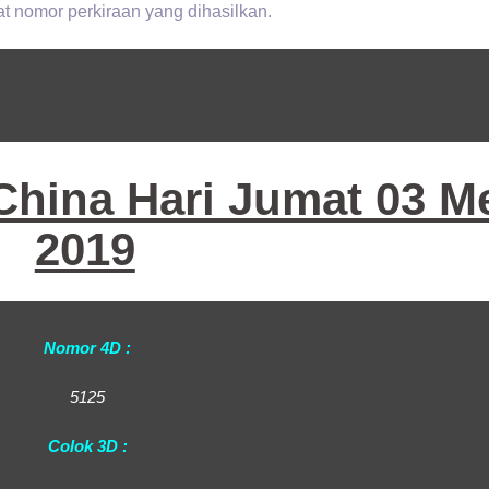
t nomor perkiraan yang dihasilkan.
China Hari Jumat 03 M
2019
Nomor 4D :
5125
Colok 3D :