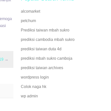
alcomarket
 Semoga
petchum
masi
Prediksi taiwan mbah sukro
prediksi cambodia mbah sukro
prediksi taiwan duta 4d
prediksi mbah sukro camboja
19
→
prediksi taiwan archives
wordpress login
Colok naga hk
wp admin