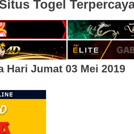
Situs Togel Terpercay
a Hari Jumat 03 Mei 2019