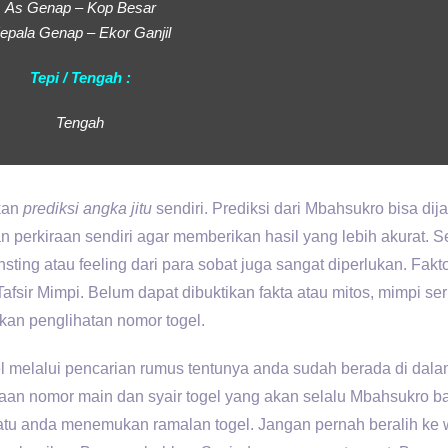
As Genap – Kop Besar
epala Genap – Ekor Ganjil
Tepi / Tengah :
Tengah
kan
prediksi angka jitu
sendiri. Prediksi dari Mbahsukro bisa dij
 perkiraan sendiri agar memberikan hasil yang lebih akurat. S
sting atau feeling dari para sobat juga sangat diperlukan. Fakto
fsir Mimpi. Belum dapat dibuktikan fakta atau mitos, mimpi ser
an penglihatan nomor togel.
el melalui pencarian rumus tentunya anda sudah berada di dala
raan nomor main dan syair togel yang akan selalu Mbahsukro b
batu anda menemukan ramalan togel. Jangan pernah beralih ke 