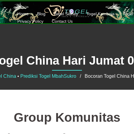
Home
Blog
Togel Sidney
Togel Kamboja
Togel
Privacy Policy
Contact Us
ogel China Hari Jumat 0
el China
•
Prediksi Togel MbahSukro
/ Bocoran Togel China Ha
Group Komunitas