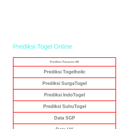
Prediksi Togel Online
Prediksi Pasaran HK
Prediksi Togelholic
Prediksi SurgaTogel
Prediksi IndoTogel
Prediksi SuhuTogel
Data SGP