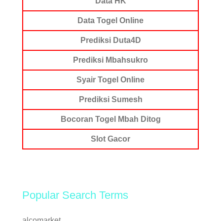
Data HK
Data Togel Online
Prediksi Duta4D
Prediksi Mbahsukro
Syair Togel Online
Prediksi Sumesh
Bocoran Togel Mbah Ditog
Slot Gacor
Popular Search Terms
alcomarket