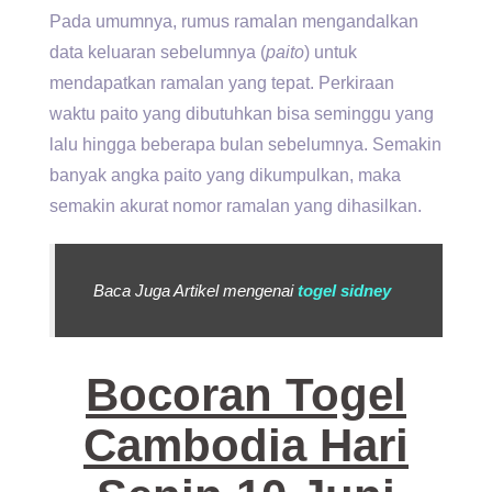
Pada umumnya, rumus ramalan mengandalkan
data keluaran sebelumnya (
paito
) untuk
mendapatkan ramalan yang tepat. Perkiraan
waktu paito yang dibutuhkan bisa seminggu yang
lalu hingga beberapa bulan sebelumnya. Semakin
banyak angka paito yang dikumpulkan, maka
semakin akurat nomor ramalan yang dihasilkan.
Baca Juga Artikel mengenai
togel sidney
Bocoran Togel
Cambodia Hari