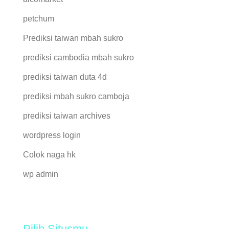
petchum
Prediksi taiwan mbah sukro
prediksi cambodia mbah sukro
prediksi taiwan duta 4d
prediksi mbah sukro camboja
prediksi taiwan archives
wordpress login
Colok naga hk
wp admin
Pilih Situsmu