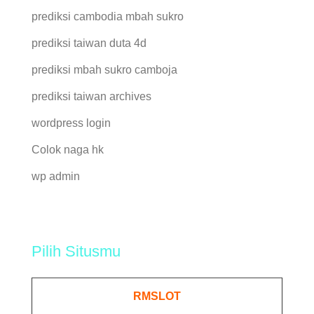
prediksi cambodia mbah sukro
prediksi taiwan duta 4d
prediksi mbah sukro camboja
prediksi taiwan archives
wordpress login
Colok naga hk
wp admin
Pilih Situsmu
RMSLOT