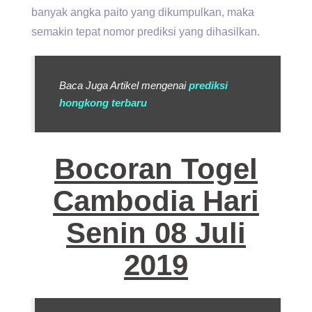
banyak angka paito yang dikumpulkan, maka
semakin tepat nomor prediksi yang dihasilkan.
Baca Juga Artikel mengenai
prediksi
hongkong terbaru
Bocoran Togel
Cambodia Hari
Senin 08 Juli
2019