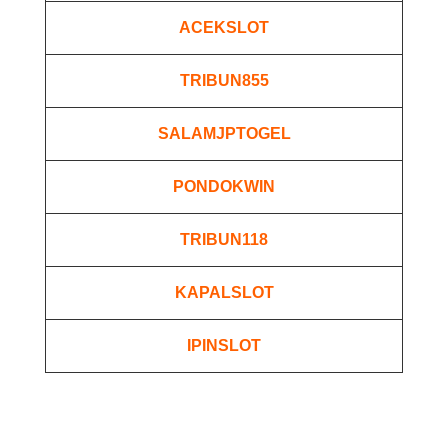
ACEKSLOT
TRIBUN855
SALAMJPTOGEL
PONDOKWIN
TRIBUN118
KAPALSLOT
IPINSLOT