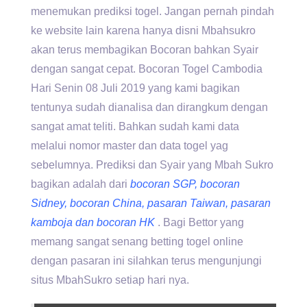
menemukan prediksi togel. Jangan pernah pindah
ke website lain karena hanya disni Mbahsukro
akan terus membagikan Bocoran bahkan Syair
dengan sangat cepat. Bocoran Togel Cambodia
Hari Senin 08 Juli 2019 yang kami bagikan
tentunya sudah dianalisa dan dirangkum dengan
sangat amat teliti. Bahkan sudah kami data
melalui nomor master dan data togel yag
sebelumnya. Prediksi dan Syair yang Mbah Sukro
bagikan adalah dari
bocoran SGP, bocoran
Sidney, bocoran China, pasaran Taiwan, pasaran
kamboja dan bocoran HK
. Bagi Bettor yang
memang sangat senang betting togel online
dengan pasaran ini silahkan terus mengunjungi
situs MbahSukro setiap hari nya.