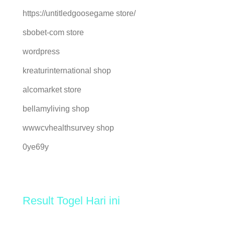
https://untitledgoosegame store/
sbobet-com store
wordpress
kreaturinternational shop
alcomarket store
bellamyliving shop
wwwcvhealthsurvey shop
0ye69y
Result Togel Hari ini