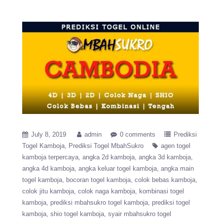
July 8, 2019
admin
0 comments
Prediksi
Togel Kamboja
Prediksi Togel MbahSukro
agen togel
kamboja terpercaya
angka 2d kamboja
angka 3d kamboja
angka 4d kamboja
angka keluar togel kamboja
angka main
togel kamboja
bocoran togel kamboja
colok bebas kamboja
colok jitu kamboja
colok naga kamboja
kombinasi togel
kamboja
prediksi mbahsukro togel kamboja
prediksi togel
kamboja
shio togel kamboja
syair mbahsukro togel