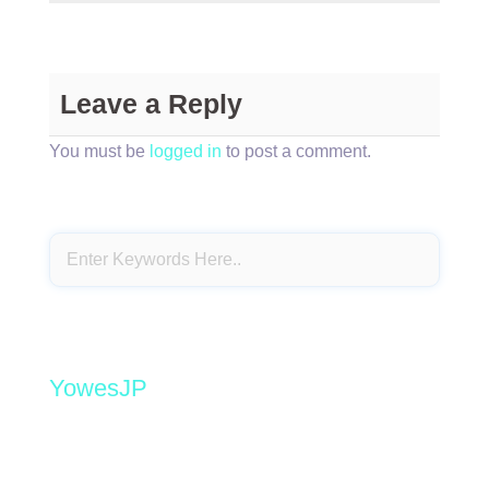
Leave a Reply
You must be
logged in
to post a comment.
YowesJP