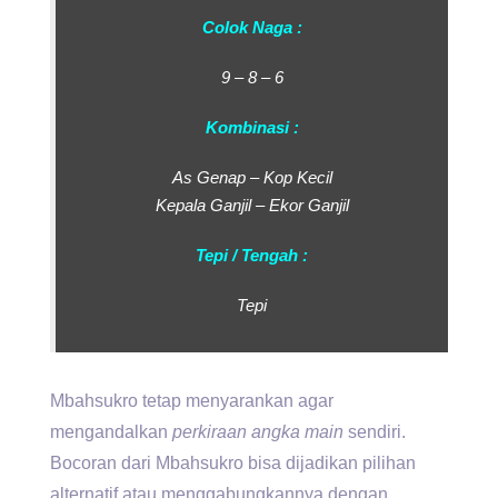
Colok Naga :
9 – 8 – 6
Kombinasi :
As Genap – Kop Kecil
Kepala Ganjil – Ekor Ganjil
Tepi / Tengah :
Tepi
Mbahsukro tetap menyarankan agar
mengandalkan
perkiraan angka main
sendiri.
Bocoran dari Mbahsukro bisa dijadikan pilihan
alternatif atau menggabungkannya dengan