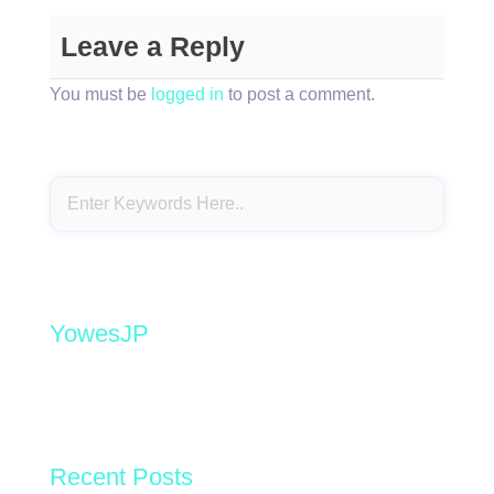
Leave a Reply
You must be
logged in
to post a comment.
YowesJP
Recent Posts