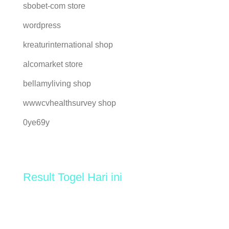
sbobet-com store
wordpress
kreaturinternational shop
alcomarket store
bellamyliving shop
wwwcvhealthsurvey shop
0ye69y
Result Togel Hari ini