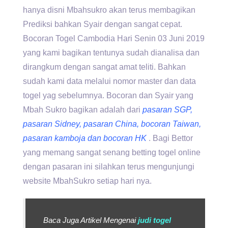
hanya disni Mbahsukro akan terus membagikan
Prediksi bahkan Syair dengan sangat cepat.
Bocoran Togel Cambodia Hari Senin 03 Juni 2019
yang kami bagikan tentunya sudah dianalisa dan
dirangkum dengan sangat amat teliti. Bahkan
sudah kami data melalui nomor master dan data
togel yag sebelumnya. Bocoran dan Syair yang
Mbah Sukro bagikan adalah dari
pasaran SGP,
pasaran Sidney, pasaran China, bocoran Taiwan,
pasaran kamboja dan bocoran HK
. Bagi Bettor
yang memang sangat senang betting togel online
dengan pasaran ini silahkan terus mengunjungi
website MbahSukro setiap hari nya.
Baca Juga Artikel Mengenai
judi togel