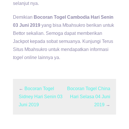
selanjut nya.
Demikian
Bocoran Togel Cambodia Hari Senin
03 Juni 2019
yang bisa Mbahsukro berikan untuk
Bettor sekalian. Semoga dapat memberikan
Jackpot kepada sobat semuanya. Kunjungi Terus
Situs Mbahsukro untuk mendapatkan informasi
togel online
lainnya ya.
←
Bocoran Togel
Bocoran Togel China
Sidney Hari Senin 03
Hari Selasa 04 Juni
Juni 2019
2019
→