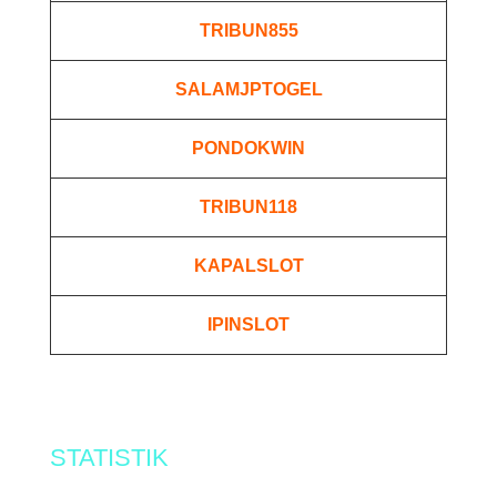
TRIBUN855
SALAMJPTOGEL
PONDOKWIN
TRIBUN118
KAPALSLOT
IPINSLOT
STATISTIK