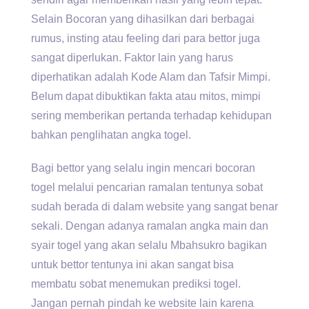
Selain Bocoran yang dihasilkan dari berbagai
rumus, insting atau feeling dari para bettor juga
sangat diperlukan. Faktor lain yang harus
diperhatikan adalah Kode Alam dan Tafsir Mimpi.
Belum dapat dibuktikan fakta atau mitos, mimpi
sering memberikan pertanda terhadap kehidupan
bahkan penglihatan angka togel.
Bagi bettor yang selalu ingin mencari bocoran
togel melalui pencarian ramalan tentunya sobat
sudah berada di dalam website yang sangat benar
sekali. Dengan adanya ramalan angka main dan
syair togel yang akan selalu Mbahsukro bagikan
untuk bettor tentunya ini akan sangat bisa
membatu sobat menemukan prediksi togel.
Jangan pernah pindah ke website lain karena