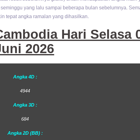
sa seminggu yang lalu sampai beberapa bulan sebelumnya. Sem
n tepat angka ramalan yang dihasilkan.
Cambodia Hari Selasa 
Juni 2026
Angka 4D :
4944
Angka 3D :
684
Angka 2D (BB) :