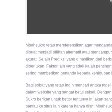
K
Mbahsukro tetap mereferensikan agar mengand
dibuat menjadi pilihan alternatif atau mencamp
akurat. Selain Prediksi yang dihasilkan dari berb
diperlukan. Faktor lain yang tidak kalah penting
sering memberikan pertanda kepada kehidupan ba
Bagi sobat yang tetap ingin mencari angka togel
dalam website yang sangat betul sekali. Dengan
Sukro berikan untuk bettor tentunya ini akan sa
pantau ke situs lain karena hanya disni Mbahsu