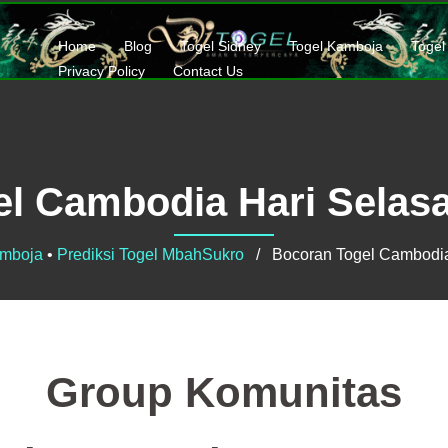
Home
Blog
Togel Sidney
Togel Kamboja
Togel
Privacy Policy
Contact Us
l Cambodia Hari Selasa
amboja
•
Prediksi Togel MbahSukro
/ Bocoran Togel Cambodia 
Group Komunitas