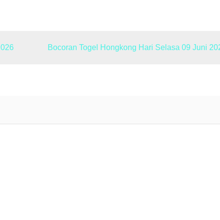
2026
Bocoran Togel Hongkong Hari Selasa 09 Juni 20