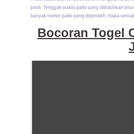
pasti. Tenggak waktu paito yang dibutuhkan bi
banyak nomor paito yang diperoleh, maka semaki
Bocoran Togel 