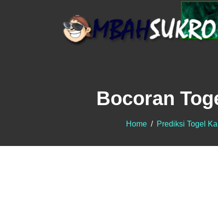
Bocoran Toge
Home
/
Prediksi Togel K