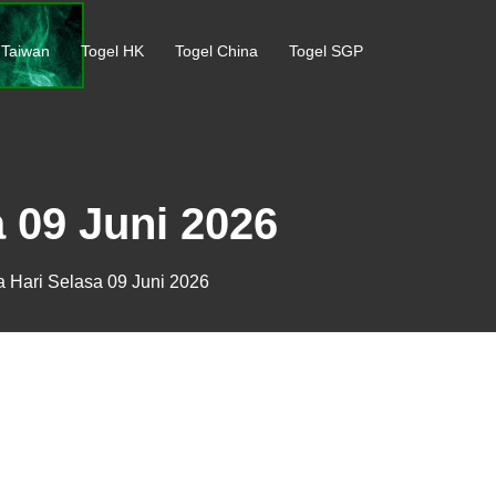
 Taiwan
Togel HK
Togel China
Togel SGP
 09 Juni 2026
Hari Selasa 09 Juni 2026