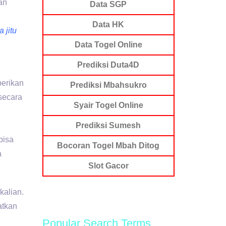
an
Data SGP
n
Data HK
 jitu
Data Togel Online
Prediksi Duta4D
berikan
Prediksi Mbahsukro
secara
Syair Togel Online
Prediksi Sumesh
bisa
Bocoran Togel Mbah Ditog
a
Slot Gacor
kalian.
atkan
Popular Search Terms