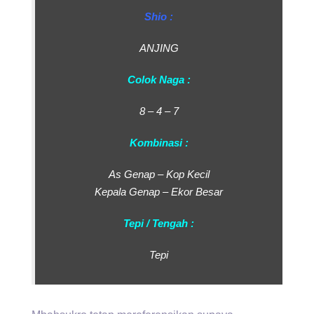
Shio :
ANJING
Colok Naga :
8 – 4 – 7
Kombinasi :
As Genap – Kop Kecil
Kepala Genap – Ekor Besar
Tepi / Tengah :
Tepi