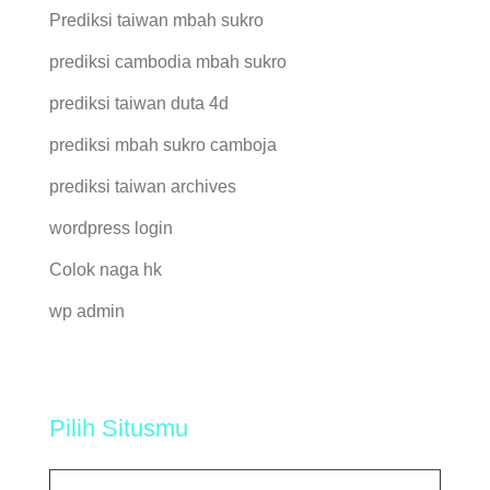
Prediksi taiwan mbah sukro
prediksi cambodia mbah sukro
prediksi taiwan duta 4d
prediksi mbah sukro camboja
prediksi taiwan archives
wordpress login
Colok naga hk
wp admin
Pilih Situsmu