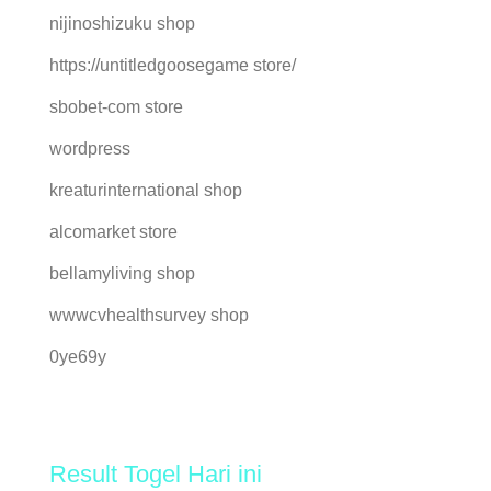
nijinoshizuku shop
https://untitledgoosegame store/
sbobet-com store
wordpress
kreaturinternational shop
alcomarket store
bellamyliving shop
wwwcvhealthsurvey shop
0ye69y
Result Togel Hari ini