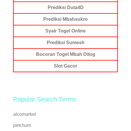
Prediksi Duta4D
Prediksi Mbahsukro
Syair Togel Online
Prediksi Sumesh
Bocoran Togel Mbah Ditog
Slot Gacor
Popular Search Terms
alcomarket
petchum