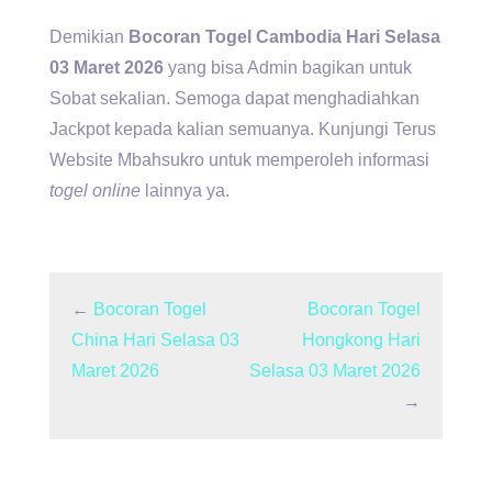
Demikian
Bocoran Togel Cambodia Hari Selasa
03 Maret 2026
yang bisa Admin bagikan untuk
Sobat sekalian. Semoga dapat menghadiahkan
Jackpot kepada kalian semuanya. Kunjungi Terus
Website Mbahsukro untuk memperoleh informasi
togel online
lainnya ya.
←
Bocoran Togel
Bocoran Togel
China Hari Selasa 03
Hongkong Hari
Maret 2026
Selasa 03 Maret 2026
→