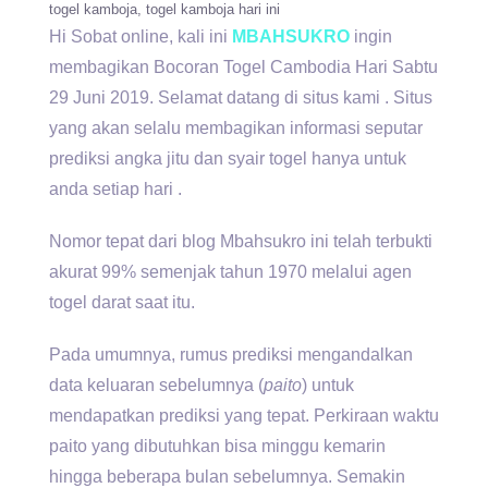
togel kamboja
togel kamboja hari ini
Hi Sobat online, kali ini
MBAHSUKRO
ingin
membagikan Bocoran Togel Cambodia Hari Sabtu
29 Juni 2019. Selamat datang di situs kami . Situs
yang akan selalu membagikan informasi seputar
prediksi angka jitu dan syair togel hanya untuk
anda setiap hari .
Nomor tepat dari blog Mbahsukro ini telah terbukti
akurat 99% semenjak tahun 1970 melalui agen
togel darat saat itu.
Pada umumnya, rumus prediksi mengandalkan
data keluaran sebelumnya (
paito
) untuk
mendapatkan prediksi yang tepat. Perkiraan waktu
paito yang dibutuhkan bisa minggu kemarin
hingga beberapa bulan sebelumnya. Semakin