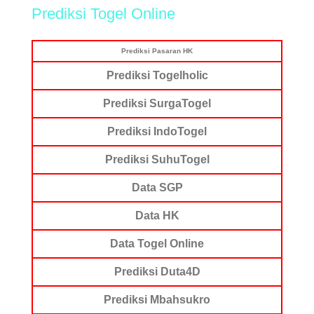
Prediksi Togel Online
Prediksi Pasaran HK
Prediksi Togelholic
Prediksi SurgaTogel
Prediksi IndoTogel
Prediksi SuhuTogel
Data SGP
Data HK
Data Togel Online
Prediksi Duta4D
Prediksi Mbahsukro