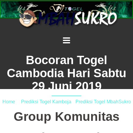
Bocoran Togel
Cambodia Hari Sabtu
29 Juni 2019
Home
/
Prediksi Togel Kamboja
•
Prediksi Togel MbahSukro
/ Bocoran Togel Cambodia Hari Sabtu 29 Juni 2019
Group Komunitas