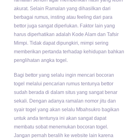
akurat. Selain Ramalan yang dihasilkan dari
berbagai rumus, insting atau feeling dari para
bettor juga sangat diperlukan. Faktor lain yang
harus diperhatikan adalah Kode Alam dan Tafsir
Mimpi. Tidak dapat dipungkiri, mimpi sering
memberikan pertanda terhadap kehidupan bahkan
penglihatan angka togel.
Bagi bettor yang selalu ingin mencari bocoran
togel melalui pencarian rumus tentunya bettor
sudah berada di dalam situs yang sangat benar
sekali. Dengan adanya ramalan nomor jitu dan
syair togel yang akan selalu Mbahsukro bagikan
untuk anda tentunya ini akan sangat dapat
membatu sobat menemukan bocoran togel.
Jangan pernah beralih ke website lain karena