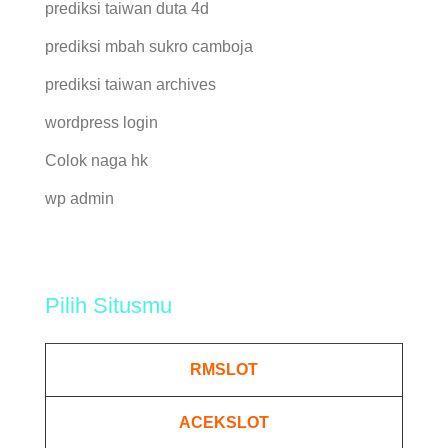
prediksi taiwan duta 4d
prediksi mbah sukro camboja
prediksi taiwan archives
wordpress login
Colok naga hk
wp admin
Pilih Situsmu
RMSLOT
ACEKSLOT