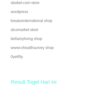
sbobet-com store
wordpress
kreaturinternational shop
alcomarket store
bellamyliving shop
wwwcvhealthsurvey shop
0ye69y
Result Togel Hari ini