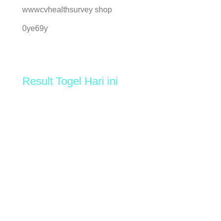
wwwcvhealthsurvey shop
0ye69y
Result Togel Hari ini