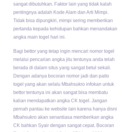
sangat dibutuhkan. Faktor lain yang tidak kalah
pentingnya adalah Kode Alam dan Arti Mimpi.
Tidak bisa dipungkiri, mimpi sering memberikan
pertanda kepada kehidupan bahkan menandakan
angka main togel hari ini.
Bagi bettor yang tetap ingin mencari nomor togel
melalui pencarian angka jitu tentunya anda telah
berada di dalam situs yang sangat betul sekali.
Dengan adanya bocoran nomor jadi dan paito
togel yang akan selalu Mbahsukro infokan untuk
bettor tentunya ini akan sangat bisa membatu
kalian mendapatkan angka CK togel. Jangan
pernah pantau ke website lain karena hanya disni
Mbahsukro akan senantiasa memberikan angka
CK bahkan Syair dengan sangat cepat. Bocoran