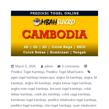
March 6, 2026
admin
0 comments
Prediksi Togel Kamboja
Prediksi Togel MbahSukro
agen togel kamboja terpercaya
angka 2d kamboja
angka 3d
kamboja
angka 4d kamboja
angka keluar togel kamboja
angka main togel kamboja
bocoran togel kamboja
colok
bebas kamboja
colok jitu kamboja
colok naga kamboja
kombinasi togel kamboja
prediksi mbahsukro togel kamboja
prediksi togel kamboja
shio togel kamboja
syair mbahsukro