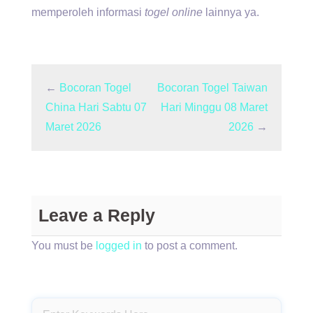
memperoleh informasi
togel online
lainnya ya.
←
Bocoran Togel
Bocoran Togel Taiwan
China Hari Sabtu 07
Hari Minggu 08 Maret
Maret 2026
2026
→
Leave a Reply
You must be
logged in
to post a comment.