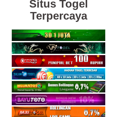
Situs Togel
Terpercaya