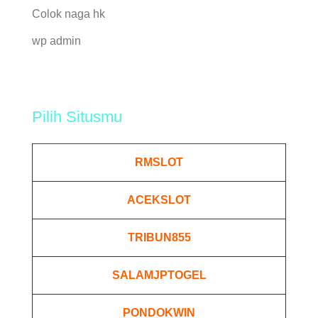
Colok naga hk
wp admin
Pilih Situsmu
RMSLOT
ACEKSLOT
TRIBUN855
SALAMJPTOGEL
PONDOKWIN