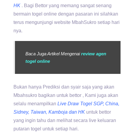
HK
. Bagi Bettor yang memang sangat senang
bermain togel online dengan pasaran ini silahkan
terus mengunjungi website MbahSukro setiap hari
nya.
Baca Juga Artikel Mengenai
review agen
togel online
Bukan hanya Prediksi dan syair saja yang akan
Mbahsukro bagikan untuk bettor , Kami juga akan
selalu menampilkan
Live Draw Togel SGP, China,
Sidney, Taiwan, Kamboja dan HK
untuk bettor
yang ingin tahu dan melihat secara live keluaran
putaran togel untuk setiap hari.