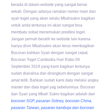
berada di dalam website yang sangat benar
sekali. Dengan adanya ramalan nomor main dan
syair togel yang akan selalu Mbahsukro bagikan
untuk anda tentunya ini akan sangat bisa
membatu sobat menemukan prediksi togel.
Jangan pernah beralih ke website lain karena
hanya disni Mbahsukro akan terus membagikan
Bocoran bahkan Syair dengan sangat cepat.
Bocoran Togel Cambodia Hari Rabu 04
September 2019 yang kami bagikan tentunya
sudah dianalisa dan dirangkum dengan sangat
amat teliti. Bahkan sudah kami data melalui angka
master dan data togel yag sebelumnya. Bocoran
dan Syair yang Mbah Sukro bagikan adalah dari
bocoran SGP, pasaran Sidney, bocoran China,
pasaran Taiwan, pasaran kamboja dan bocoran