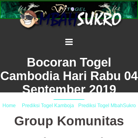
Bocoran Togel
Cambodia Hari Rabu 04
September 2019
Home
/
Prediksi Togel Kamboja
•
Prediksi Togel MbahSukro
/ Bocoran Togel Cambodia Hari Rabu 04 September 2019
Group Komunitas