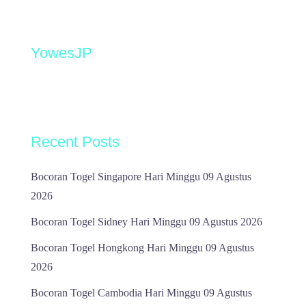
YowesJP
Recent Posts
Bocoran Togel Singapore Hari Minggu 09 Agustus
2026
Bocoran Togel Sidney Hari Minggu 09 Agustus 2026
Bocoran Togel Hongkong Hari Minggu 09 Agustus
2026
Bocoran Togel Cambodia Hari Minggu 09 Agustus