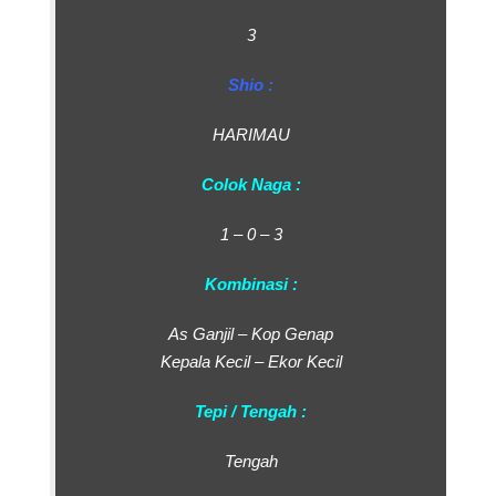
3
Shio :
HARIMAU
Colok Naga :
1 – 0 – 3
Kombinasi :
As Ganjil – Kop Genap
Kepala Kecil – Ekor Kecil
Tepi / Tengah :
Tengah