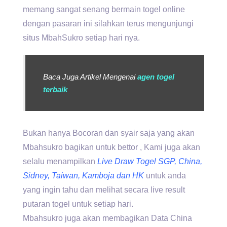
memang sangat senang bermain togel online
dengan pasaran ini silahkan terus mengunjungi
situs MbahSukro setiap hari nya.
Baca Juga Artikel Mengenai
agen togel
terbaik
Bukan hanya Bocoran dan syair saja yang akan
Mbahsukro bagikan untuk bettor , Kami juga akan
selalu menampilkan
Live Draw Togel SGP, China,
Sidney, Taiwan, Kamboja dan HK
untuk anda
yang ingin tahu dan melihat secara live result
putaran togel untuk setiap hari.
Mbahsukro juga akan membagikan Data China