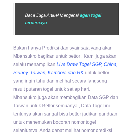
Baca Juga Artikel Mengenai
agen togel
terpercaya
Bukan hanya Prediksi dan syair saja yang akan
Mbahsukro bagikan untuk bettor , Kami juga akan
selalu menampilkan
Live Draw Togel SGP, China,
Sidney, Taiwan, Kamboja dan HK
untuk bettor
yang ingin tahu dan melihat secara langsung
result putaran togel untuk setiap hari.
Mbahsukro juga akan membagikan Data SGP dan
Taiwan untuk Bettor semuanya , Data Togel ini
tentunya akan sangat bisa bettor jadikan panduan
untuk menemukan bocoran nomor togel
selanjutnya. Anda dapat melihat nomor prediksi