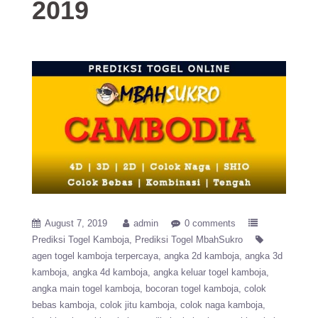
2019
August 7, 2019
admin
0 comments
Prediksi Togel Kamboja
Prediksi Togel MbahSukro
agen togel kamboja terpercaya
angka 2d kamboja
angka 3d
kamboja
angka 4d kamboja
angka keluar togel kamboja
angka main togel kamboja
bocoran togel kamboja
colok
bebas kamboja
colok jitu kamboja
colok naga kamboja