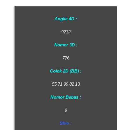
Angka 4D :
9232
Nomor 3D :
776
Colok 2D (BB) :
55 71 99 82 13
Nomor Bebas :
9
Shio :