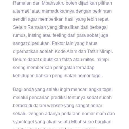
Ramalan dari Mbahsukro boleh dijadikan pilihan
alternatif atau memadukannya dengan perkiraan
sendiri agar memberikan hasil yang lebih tepat.
Selain Ramalan yang dihasilkan dari berbagai
rumus, insting atau feeling dari para sobat juga
sangat diperlukan. Faktor lain yang harus
diperhatikan adalah Kode Alam dan Tafsir Mimpi.
Belum dapat dibuktikan fakta atau mitos, mimpi
sering memberikan peringatan terhadap
kehidupan bahkan penglihatan nomor togel.
Bagi anda yang selalu ingin mencari angka togel
melalui pencarian prediksi tentunya sobat sudah
berada di dalam website yang sangat benar
sekali. Dengan adanya perkiraan nomor main dan
syair togel yang akan selalu Mbahsukro bagikan