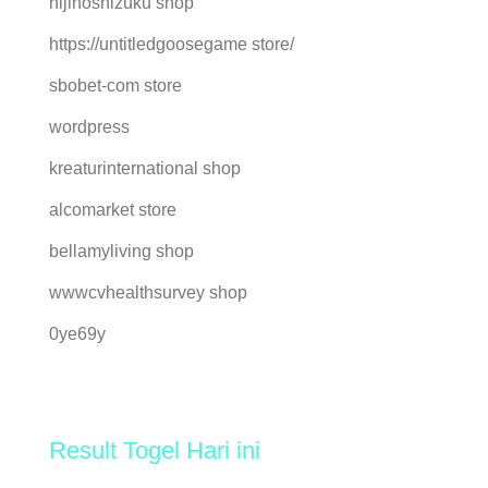
nijinoshizuku shop
https://untitledgoosegame store/
sbobet-com store
wordpress
kreaturinternational shop
alcomarket store
bellamyliving shop
wwwcvhealthsurvey shop
0ye69y
Result Togel Hari ini