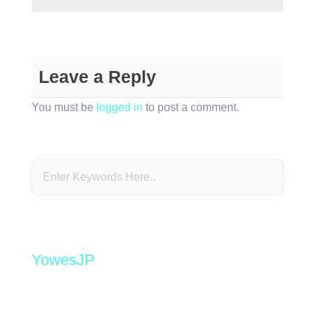
Leave a Reply
You must be
logged in
to post a comment.
YowesJP