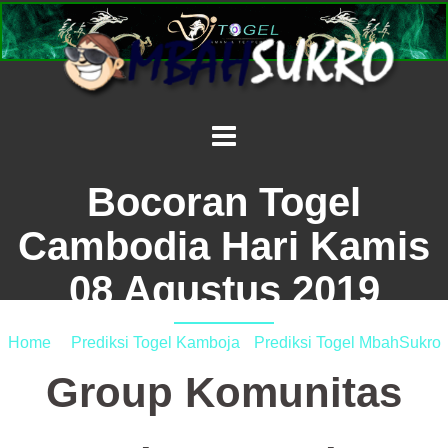
Bocoran Togel
Cambodia Hari Kamis
08 Agustus 2019
Home
/
Prediksi Togel Kamboja
•
Prediksi Togel MbahSukro
/ Bocoran Togel Cambodia Hari Kamis 08 Agustus 2019
Group Komunitas