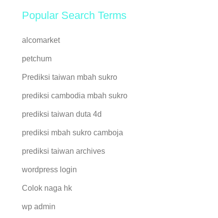
Popular Search Terms
alcomarket
petchum
Prediksi taiwan mbah sukro
prediksi cambodia mbah sukro
prediksi taiwan duta 4d
prediksi mbah sukro camboja
prediksi taiwan archives
wordpress login
Colok naga hk
wp admin