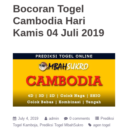
Bocoran Togel
Cambodia Hari
Kamis 04 Juli 2019
July 4, 2019
admin
0 comments
Prediksi
Togel Kamboja
Prediksi Togel MbahSukro
agen togel