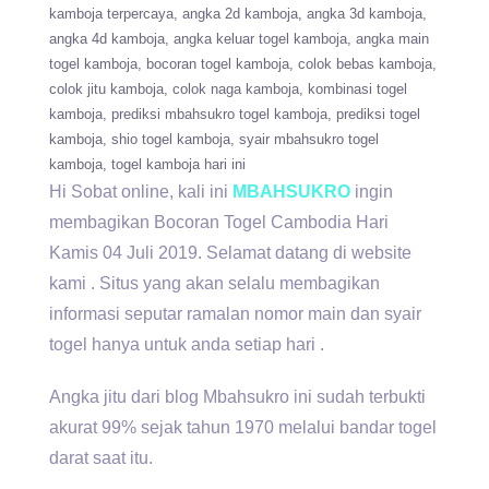
kamboja terpercaya
angka 2d kamboja
angka 3d kamboja
angka 4d kamboja
angka keluar togel kamboja
angka main
togel kamboja
bocoran togel kamboja
colok bebas kamboja
colok jitu kamboja
colok naga kamboja
kombinasi togel
kamboja
prediksi mbahsukro togel kamboja
prediksi togel
kamboja
shio togel kamboja
syair mbahsukro togel
kamboja
togel kamboja hari ini
Hi Sobat online, kali ini
MBAHSUKRO
ingin
membagikan Bocoran Togel Cambodia Hari
Kamis 04 Juli 2019. Selamat datang di website
kami . Situs yang akan selalu membagikan
informasi seputar ramalan nomor main dan syair
togel hanya untuk anda setiap hari .
Angka jitu dari blog Mbahsukro ini sudah terbukti
akurat 99% sejak tahun 1970 melalui bandar togel
darat saat itu.