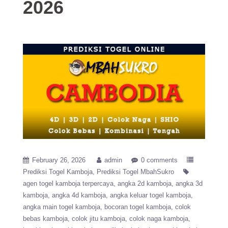
2026
February 26, 2026
admin
0 comments
Prediksi Togel Kamboja
Prediksi Togel MbahSukro
agen togel kamboja terpercaya
angka 2d kamboja
angka 3d
kamboja
angka 4d kamboja
angka keluar togel kamboja
angka main togel kamboja
bocoran togel kamboja
colok
bebas kamboja
colok jitu kamboja
colok naga kamboja