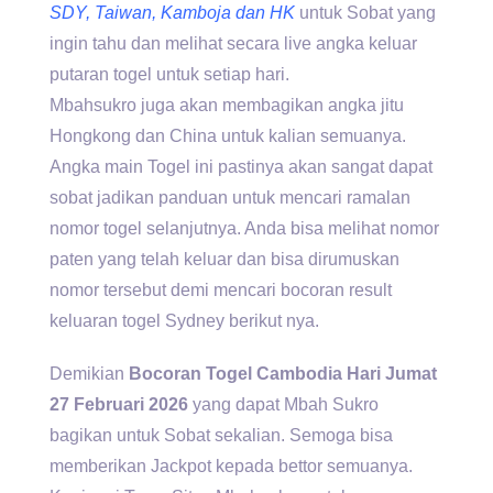
SDY, Taiwan, Kamboja dan HK
untuk Sobat yang
ingin tahu dan melihat secara live angka keluar
putaran togel untuk setiap hari.
Mbahsukro juga akan membagikan angka jitu
Hongkong dan China untuk kalian semuanya.
Angka main Togel ini pastinya akan sangat dapat
sobat jadikan panduan untuk mencari ramalan
nomor togel selanjutnya. Anda bisa melihat nomor
paten yang telah keluar dan bisa dirumuskan
nomor tersebut demi mencari bocoran result
keluaran togel Sydney berikut nya.
Demikian
Bocoran Togel Cambodia Hari Jumat
27 Februari 2026
yang dapat Mbah Sukro
bagikan untuk Sobat sekalian. Semoga bisa
memberikan Jackpot kepada bettor semuanya.