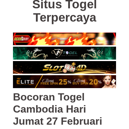
Situs Togel
Terpercaya
Bocoran Togel
Cambodia Hari
Jumat 27 Februari