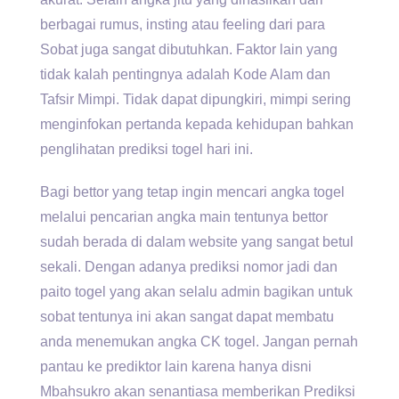
berbagai rumus, insting atau feeling dari para
Sobat juga sangat dibutuhkan. Faktor lain yang
tidak kalah pentingnya adalah Kode Alam dan
Tafsir Mimpi. Tidak dapat dipungkiri, mimpi sering
menginfokan pertanda kepada kehidupan bahkan
penglihatan prediksi togel hari ini.
Bagi bettor yang tetap ingin mencari angka togel
melalui pencarian angka main tentunya bettor
sudah berada di dalam website yang sangat betul
sekali. Dengan adanya prediksi nomor jadi dan
paito togel yang akan selalu admin bagikan untuk
sobat tentunya ini akan sangat dapat membatu
anda menemukan angka CK togel. Jangan pernah
pantau ke prediktor lain karena hanya disni
Mbahsukro akan senantiasa memberikan Prediksi