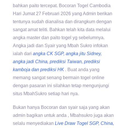
bahkan paito tercepat. Bocoran Togel Cambodia
Hari Jumat 27 Februari 2026 yang Admin berikan
tentunya sudah dianalisa dan dirangkum dengan
sangat amat teliti. Bahkan telah kita data melalui
angka master dan paito togel yg sebelumnya.
Angka jadi dan Syair yang Mbah Sukro infokan
ialah dari
angka CK SGP, angka jitu Sidney,
angka jadi China, prediksi Taiwan, prediksi
kamboja dan prediksi HK
. Buat anda yang
memang sangat senang bermain togel online
dengan pasaran ini silahkan tetap mengunjungi
situs MbahSukro setiap hari nya.
Bukan hanya Bocoran dan syair saja yang akan
admin bagikan untuk anda , Mbahsukro juga akan
selalu menyediakan
Live Draw Togel SGP, China,