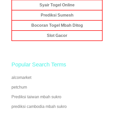
Syair Togel Online
Prediksi Sumesh
Bocoran Togel Mbah Ditog
Slot Gacor
Popular Search Terms
alcomarket
petchum
Prediksi taiwan mbah sukro
prediksi cambodia mbah sukro