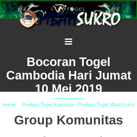
Bocoran Togel
Cambodia Hari Jumat
10 Mei 2019
Home
/
Prediksi Togel Kamboja
•
Prediksi Togel MbahSukro
/ Bocoran Togel Cambodia Hari Jumat 10 Mei 2019
Group Komunitas