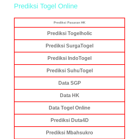
Prediksi Togel Online
Prediksi Pasaran HK
Prediksi Togelholic
Prediksi SurgaTogel
Prediksi IndoTogel
Prediksi SuhuTogel
Data SGP
Data HK
Data Togel Online
Prediksi Duta4D
Prediksi Mbahsukro