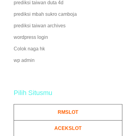
prediksi taiwan duta 4d
prediksi mbah sukro camboja
prediksi taiwan archives
wordpress login
Colok naga hk
wp admin
Pilih Situsmu
RMSLOT
ACEKSLOT