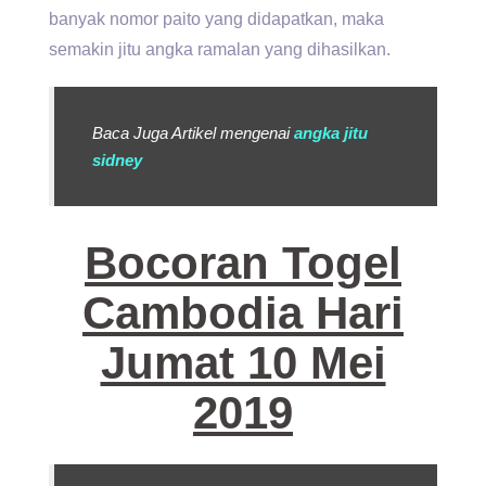
banyak nomor paito yang didapatkan, maka
semakin jitu angka ramalan yang dihasilkan.
Baca Juga Artikel mengenai
angka jitu
sidney
Bocoran Togel
Cambodia Hari
Jumat 10 Mei
2019