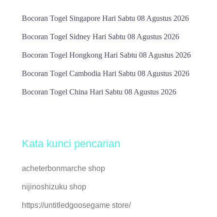
Bocoran Togel Singapore Hari Sabtu 08 Agustus 2026
Bocoran Togel Sidney Hari Sabtu 08 Agustus 2026
Bocoran Togel Hongkong Hari Sabtu 08 Agustus 2026
Bocoran Togel Cambodia Hari Sabtu 08 Agustus 2026
Bocoran Togel China Hari Sabtu 08 Agustus 2026
Kata kunci pencarian
acheterbonmarche shop
nijinoshizuku shop
https://untitledgoosegame store/