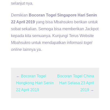
selanjut nya.
Demikian
Bocoran Togel Singapore Hari Senin
22 April 2019
yang bisa Mbahsukro berikan untuk
sobat sekalian. Semoga bisa memberikan Jackpot
kepada kita semuanya. Kunjungi Terus Website
Mbahsukro untuk mendapatkan informasi
togel
online
lainnya ya.
←
Bocoran Togel
Bocoran Togel China
Hongkong Hari Senin
Hari Selasa 23 April
22 April 2019
2019
→