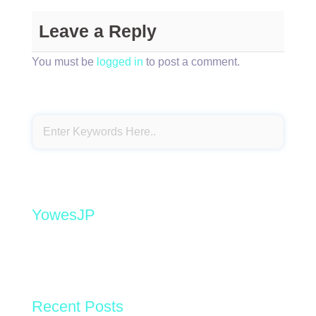
Leave a Reply
You must be
logged in
to post a comment.
YowesJP
Recent Posts