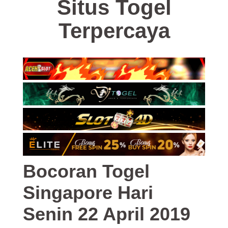
Situs Togel
Terpercaya
Bocoran Togel
Singapore Hari
Senin 22 April 2019