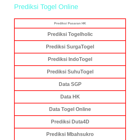
Prediksi Togel Online
Prediksi Pasaran HK
Prediksi Togelholic
Prediksi SurgaTogel
Prediksi IndoTogel
Prediksi SuhuTogel
Data SGP
Data HK
Data Togel Online
Prediksi Duta4D
Prediksi Mbahsukro