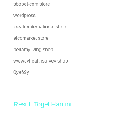
sbobet-com store
wordpress
kreaturinternational shop
alcomarket store
bellamyliving shop
wwwcvhealthsurvey shop
0ye69y
Result Togel Hari ini