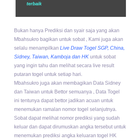
terbaik
Bukan hanya Prediksi dan syair saja yang akan
Mbahsukro bagikan untuk sobat , Kami juga akan
selalu menampilkan
Live Draw Togel SGP, China,
Sidney, Taiwan, Kamboja dan HK
untuk sobat
yang ingin tahu dan melihat secara live result
putaran togel untuk setiap hari.
Mbahsukro juga akan membagikan Data Sidney
dan Taiwan untuk Bettor semuanya , Data Togel
ini tentunya dapat bettor jadikan acuan untuk
menemukan ramalan nomor togel selanjutnya.
Sobat dapat melihat nomor prediksi yang sudah
keluar dan dapat dirumuskan angka tersebut untuk
menemukan prediksi angka keluaran togel HK