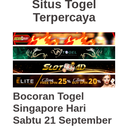
Situs Togel
Terpercaya
Bocoran Togel
Singapore Hari
Sabtu 21 September