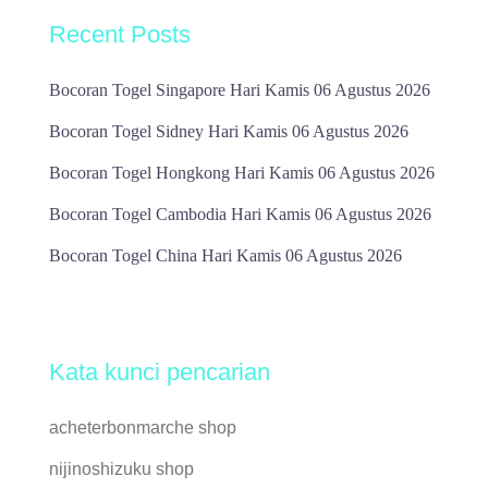
Recent Posts
Bocoran Togel Singapore Hari Kamis 06 Agustus 2026
Bocoran Togel Sidney Hari Kamis 06 Agustus 2026
Bocoran Togel Hongkong Hari Kamis 06 Agustus 2026
Bocoran Togel Cambodia Hari Kamis 06 Agustus 2026
Bocoran Togel China Hari Kamis 06 Agustus 2026
Kata kunci pencarian
acheterbonmarche shop
nijinoshizuku shop