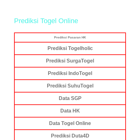
Prediksi Togel Online
Prediksi Pasaran HK
Prediksi Togelholic
Prediksi SurgaTogel
Prediksi IndoTogel
Prediksi SuhuTogel
Data SGP
Data HK
Data Togel Online
Prediksi Duta4D