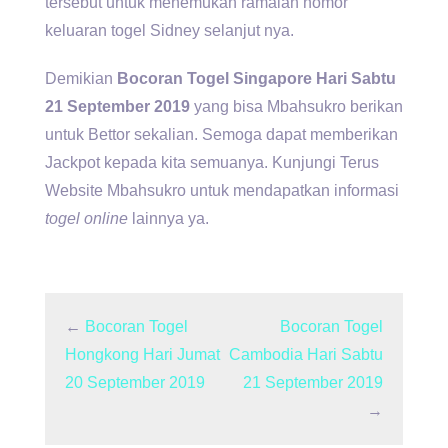
tersebut untuk menemukan ramalan nomor
keluaran togel Sidney selanjut nya.
Demikian
Bocoran Togel Singapore Hari Sabtu
21 September 2019
yang bisa Mbahsukro berikan
untuk Bettor sekalian. Semoga dapat memberikan
Jackpot kepada kita semuanya. Kunjungi Terus
Website Mbahsukro untuk mendapatkan informasi
togel online
lainnya ya.
←
Bocoran Togel
Bocoran Togel
Hongkong Hari Jumat
Cambodia Hari Sabtu
20 September 2019
21 September 2019
→