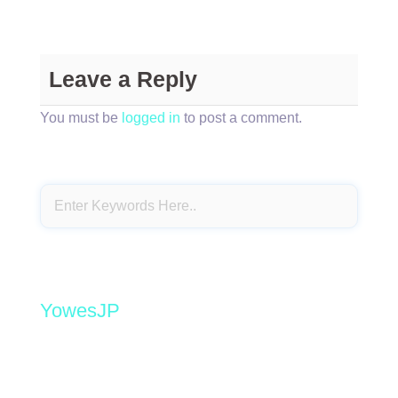
Leave a Reply
You must be
logged in
to post a comment.
YowesJP