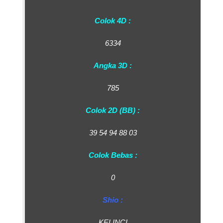
Colok 4D :
6334
Angka 3D :
785
Colok 2D (BB) :
39 54 94 88 03
Colok Bebas :
0
Shio :
KELINCI