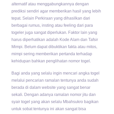
alternatif atau menggabungkannya dengan
prediksi sendiri agar memberikan hasil yang lebih
tepat. Selain Perkiraan yang dihasilkan dari
berbagai rumus, insting atau feeling dari para
togeler juga sangat diperlukan. Faktor lain yang
harus diperhatikan adalah Kode Alam dan Tafsir
Mimpi. Belum dapat dibuktikan fakta atau mitos,
mimpi sering memberikan pertanda terhadap
kehidupan bahkan penglihatan nomor togel.
Bagi anda yang selalu ingin mencari angka togel
melalui pencarian ramalan tentunya anda sudah
berada di dalam website yang sangat benar
sekali. Dengan adanya ramalan nomor jitu dan
syair togel yang akan selalu Mbahsukro bagikan
untuk sobat tentunya ini akan sangat bisa